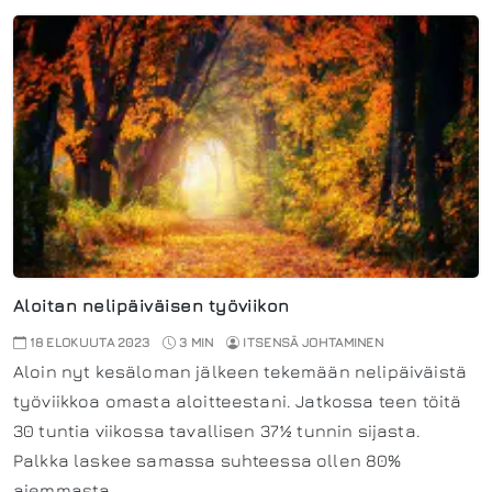
Aloitan nelipäiväisen työviikon
18 ELOKUUTA 2023
3 MIN
ITSENSÄ JOHTAMINEN
Aloin nyt kesäloman jälkeen tekemään nelipäiväistä
työviikkoa omasta aloitteestani. Jatkossa teen töitä
30 tuntia viikossa tavallisen 37½ tunnin sijasta.
Palkka laskee samassa suhteessa ollen 80%
aiemmasta.