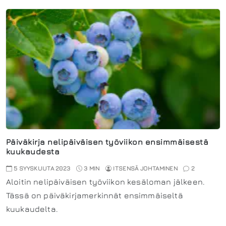
Päiväkirja nelipäiväisen työviikon ensimmäisestä
kuukaudesta
5 SYYSKUUTA 2023
3 MIN
ITSENSÄ JOHTAMINEN
2
Aloitin nelipäiväisen työviikon kesäloman jälkeen.
Tässä on päiväkirjamerkinnät ensimmäiseltä
kuukaudelta.