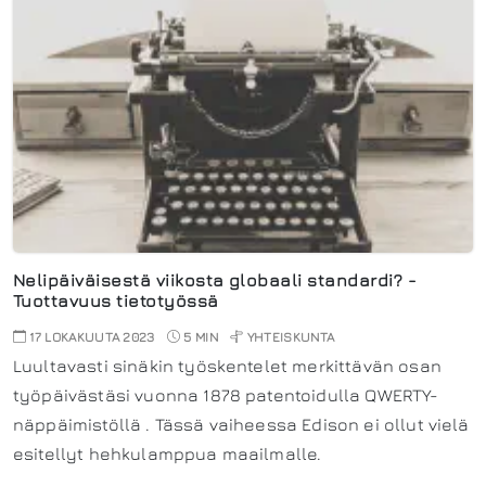
Nelipäiväisestä viikosta globaali standardi? -
Tuottavuus tietotyössä
17 LOKAKUUTA 2023
5 MIN
YHTEISKUNTA
Luultavasti sinäkin työskentelet merkittävän osan
työpäivästäsi vuonna 1878 patentoidulla QWERTY-
näppäimistöllä . Tässä vaiheessa Edison ei ollut vielä
esitellyt hehkulamppua maailmalle.