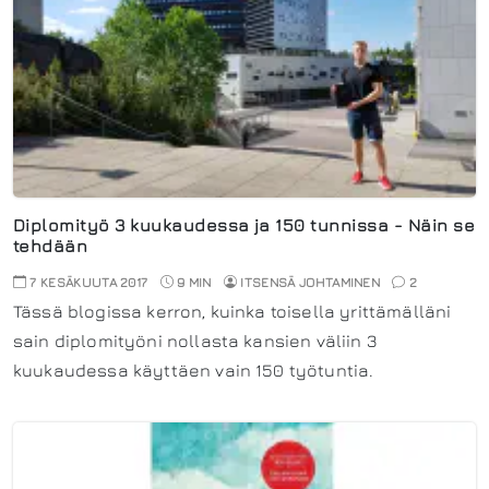
Diplomityö 3 kuukaudessa ja 150 tunnissa - Näin se
tehdään
7 KESÄKUUTA 2017
9 MIN
ITSENSÄ JOHTAMINEN
2
Tässä blogissa kerron, kuinka toisella yrittämälläni
sain diplomityöni nollasta kansien väliin 3
kuukaudessa käyttäen vain 150 työtuntia.