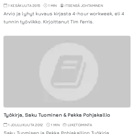
1 KESÄKUUTA 2015
1 MIN
ITSENSÄ JOHTAMINEN
Arvio ja lyhyt kuvaus kirjasta 4-hour workweek, eli 4
tunnin työviikko. Kirjoittanut Tim Ferris.
Työkirja, Saku Tuominen & Pekka Pohjakallio
1 JOULUKUUTA 2012
1 MIN
LIIKETOIMINTA
Saku Tuomisen ja Pekka Pohjakallion Työkirja.