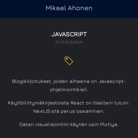
Mikael Ahonen
JAVASCRIPT
AVAINSANA
Blogikirjoitukset, joiden aiheena on Javascript-
ohjelmointikieli.
Käyttöliittymäkirjastoista React on itselleni tutuin.
NextJS:stä perus osaaminen.
Datan visualisointiin käytän usin Plotlya.