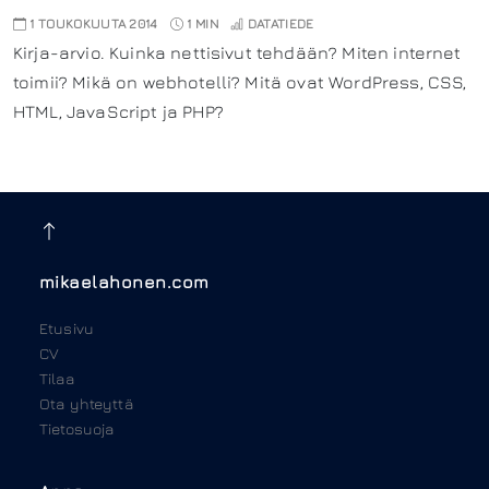
1 TOUKOKUUTA 2014
1 MIN
DATATIEDE
Kirja-arvio. Kuinka nettisivut tehdään? Miten internet
toimii? Mikä on webhotelli? Mitä ovat WordPress, CSS,
HTML, JavaScript ja PHP?
mikaelahonen.com
Etusivu
CV
Tilaa
Ota yhteyttä
Tietosuoja