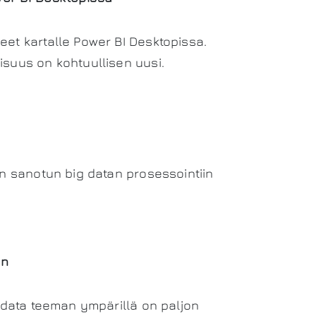
eet kartalle Power BI Desktopissa.
isuus on kohtuullisen uusi.
in sanotun big datan prosessointiin
un
g data teeman ympärillä on paljon