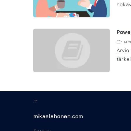
sekav
Power
1 TAM
Arvio
tärke
mikaelahonen.com
Etusivu