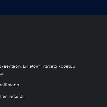
ksenteon. Liiketoimintatieto koostuu
ta.
hallintaan.
hennettä BI.