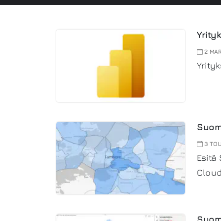
Yrity
2 MAR
Yrity
Suome
3 TO
Esitä
Cloud
Suome