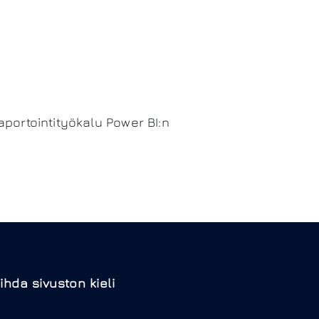
raportointityökalu Power BI:n
ihda sivuston kieli
N