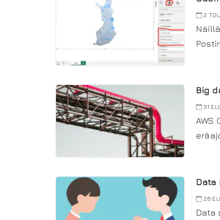
2 TO
Näill
Posti
Big d
31 EL
AWS G
eräaj
Data 
26 EL
Data 