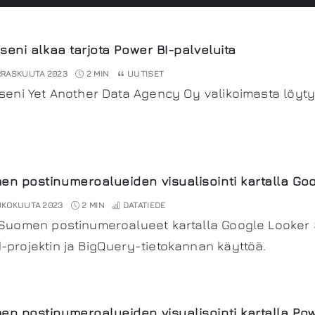
kseni alkaa tarjota Power BI-palveluita
RASKUUTA 2023
2 MIN
UUTISET
kseni Yet Another Data Agency Oy valikoimasta löyty
n postinumeroalueiden visualisointi kartalla Go
UKOKUUTA 2023
2 MIN
DATATIEDE
 Suomen postinumeroalueet kartalla Google Looker 
-projektin ja BigQuery-tietokannan käyttöä.
n postinumeroalueiden visualisointi kartalla Po