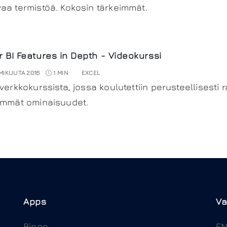
aa termistöä. Kokosin tärkeimmät.
 BI Features in Depth - Videokurssi
MIKUUTA 2016
1 MIN
EXCEL
 verkkokurssista, jossa koulutettiin perusteellisesti 
immät ominaisuudet.
Apps
Va
Bingo
E