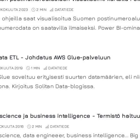
UKOKUUTA 2023
2 MIN
DATATIEDE
ä ohjeilla saat visualisoitua Suomen postinumeroalu
numerodata on saatavilla ilmaiseksi. Power BI-omina
ata ETL - Johdatus AWS Glue-palveluun
OKUUTA 2019
1 MIN
DATATIEDE
lue soveltuu erityisesti suurten datamäärien, eli ni
ona. Kirjoitus Solitan Data-blogissa.
science ja business intelligence - Termistö haltu
OKUUTA 2016
2 MIN
DATATIEDE
science, data engineeer, business intelligence... Bi