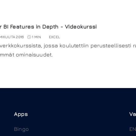
 BI Features in Depth - Videokurssi
MIKUUTA 2016
1 MIN
EXCEL
 verkkokurssista, jossa koulutettiin perusteellisesti 
immät ominaisuudet.
Apps
Va
Bingo
E