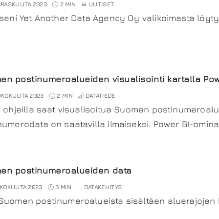
RASKUUTA 2023
2 MIN
UUTISET
kseni Yet Another Data Agency Oy valikoimasta löyty
n postinumeroalueiden visualisointi kartalla Po
UKOKUUTA 2023
2 MIN
DATATIEDE
ä ohjeilla saat visualisoitua Suomen postinumeroalu
numerodata on saatavilla ilmaiseksi. Power BI-omina
en postinumeroalueiden data
KOKUUTA 2023
3 MIN
DATAKEHITYS
Suomen postinumeroalueista sisältäen aluerajojen k