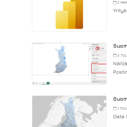
2 MAR
Yrity
Suome
2 TO
Näill
Posti
Suom
1 TOU
Data 