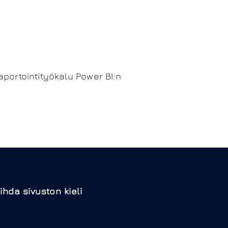
raportointityökalu Power BI:n
ihda sivuston kieli
N