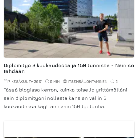
Diplomityö 3 kuukaudessa ja 150 tunnissa - Näin se
tehdään
7 KESÄKUUTA 2017
9 MIN
ITSENSÄ JOHTAMINEN
2
Tässä blogissa kerron, kuinka toisella yrittämälläni
sain diplomityöni nollasta kansien väliin 3
kuukaudessa käyttäen vain 150 työtuntia.