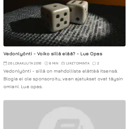
Vedonlyönti - Voiko sillä elää? - Lue Opas
26 LOKAKUUTA 2016
8 MIN
LIIKETOIMINTA
2
Vedonlyönti - sillä on mahdollista elättää itsensä.
Blogia ei ole sponsoroitu, vaan ajatukset ovat täysin
omiani. Lue opas.