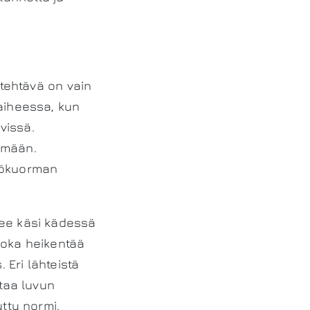
 tehtävä on vain
vaiheessa, kun
vissä.
ymään.
yökuorman
kee käsi kädessä
joka heikentää
 Eri lähteistä
ntaa luvun
ytty normi.