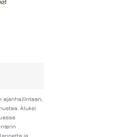
sot
.
n ajanhallintaan,
nnustaa. Aluksi
luessa
enterin
lannetta ja