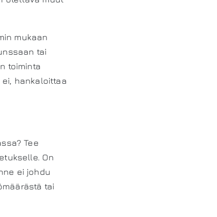
eemin mukaan
lunssaan tai
n toiminta
 ei, hankaloittaa
nassa? Tee
etukselle. On
nne ei johdu
yömäärästä tai