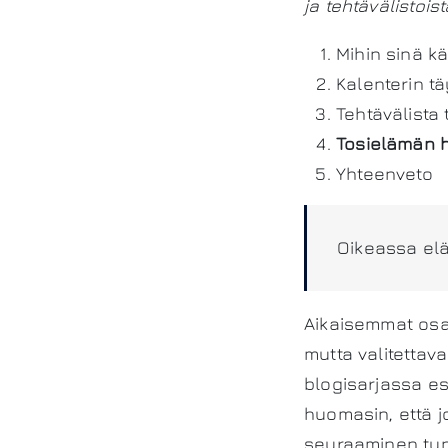
ja tehtävälistois
Mihin sinä kä
Kalenterin t
Tehtävälista 
Tosielämän 
Yhteenveto
Oikeassa elä
Aikaisemmat osat
mutta valitettava
blogisarjassa es
huomasin, että j
seuraaminen tunt