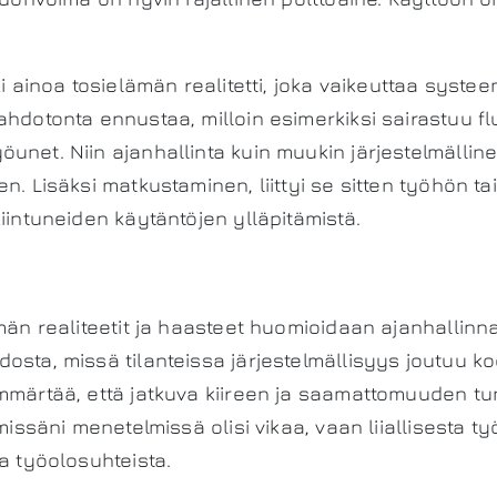
oki ainoa tosielämän realitetti, joka vaikeuttaa syst
ahdotonta ennustaa, milloin esimerkiksi sairastuu f
unet. Niin ajanhallinta kuin muukin järjestelmälline
n. Lisäksi matkustaminen, liittyi se sitten työhön tai
kiintuneiden käytäntöjen ylläpitämistä.
ämän realiteetit ja haasteet huomioidaan ajanhallin
osta, missä tilanteissa järjestelmällisyys joutuu ko
mmärtää, että jatkuva kiireen ja saamattomuuden tu
ämissäni menetelmissä olisi vikaa, vaan liiallisesta t
ta työolosuhteista.