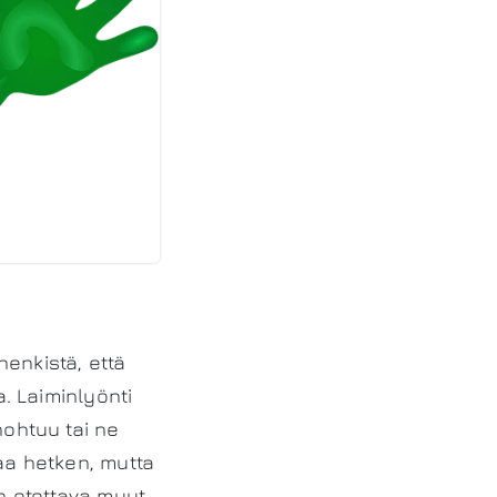
enkistä, että
a. Laiminlyönti
nohtuu tai ne
aa hetken, mutta
on otettava muut