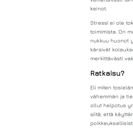
keinot.
Stressi ei ole t
toimimista. On m
nukkuu huonot yö
kärsivät kolaukse
merkittävästi va
Ratkaisu?
Eli miten tosiel
vähemmän ja tied
ollut helpotus y
siitä, että käytt
poikkeuksellisis