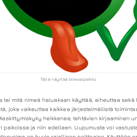
Tältä näyttää stressipeikko.
 tai mitä nimeä haluakaan käyttää, aiheuttaa sekä h
ä, joka vaikeuttaa kaikkea järjestelmällistä toiminta
. Keskittymiskyky heikkenee, tehtävien kirjaaminen u
ri paikoissa ja niin edelleen. Uupumusta voi vastust
ahdonvoima on hyvin rajallinen polttoaine. Käyttöön 