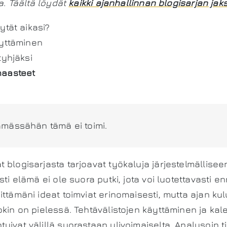
ta. Täältä löydät
kaikki ajanhallinnan blogisarjan jak
ytät aikasi?
äyttäminen
tyhjäksi
haasteet
mässähän tämä ei toimi.
 blogisarjasta tarjoavat työkaluja järjestelmällisee
sti elämä ei ole suora putki, jota voi luotettavasti e
ittämäni ideat toimviat erinomaisesti, mutta ajan ku
okin on pielessä. Tehtävälistojen käyttäminen ja kal
uivat välillä suorastaan ylivoimaiselta. Analysoin ti