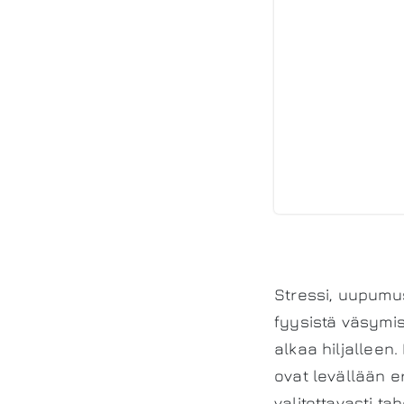
Stressi, uupumus
fyysistä väsymist
alkaa hiljalleen
ovat levällään e
valitettavasti t