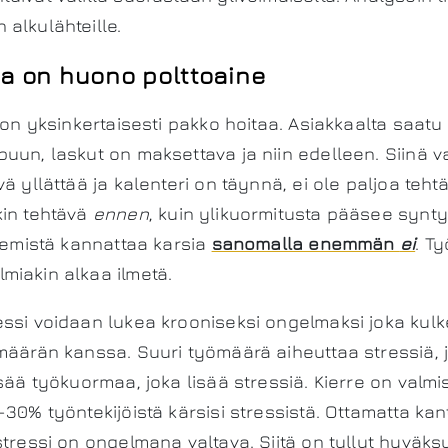
alkulähteille.
a on huono polttoaine
a on yksinkertaisesti pakko hoitaa. Asiakkaalta saatu
uun, laskut on maksettava ja niin edelleen. Siinä 
ä yllättää ja kalenteri on täynnä, ei ole paljoa tehtä
kin tehtävä
ennen
, kuin ylikuormitusta pääsee synt
ekemistä kannattaa karsia
sanomalla enemmän
ei
. T
miakin alkaa ilmetä.
essi voidaan lukea krooniseksi ongelmaksi joka kul
määrän kanssa. Suuri työmäärä aiheuttaa stressiä, 
sää työkuormaa, joka lisää stressiä. Kierre on valmis.
-30% työntekijöistä kärsisi stressistä. Ottamatta ka
stressi on ongelmana valtava. Siitä on tullut hyväks