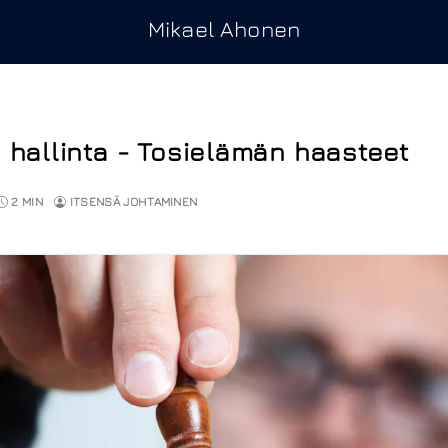
Mikael Ahonen
 hallinta - Tosielämän haasteet
2 MIN
ITSENSÄ JOHTAMINEN