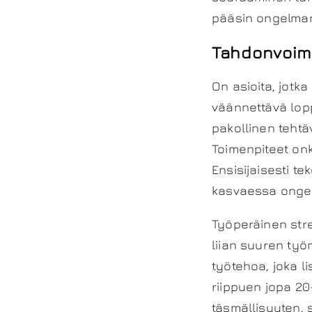
pääsin ongelman 
Tahdonvoim
On asioita, jotk
väännettävä lopp
pakollinen tehtäv
Toimenpiteet on
Ensisijaisesti t
kasvaessa ongel
Työperäinen str
liian suuren työ
työtehoa, joka li
riippuen jopa 20
täsmällisyyten, 