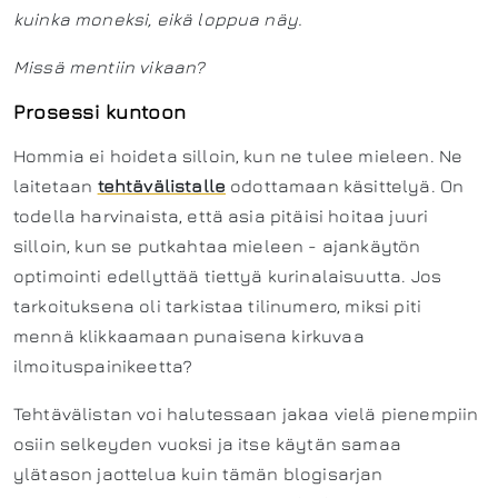
kuinka moneksi, eikä loppua näy.
Missä mentiin vikaan?
Prosessi kuntoon
Hommia ei hoideta silloin, kun ne tulee mieleen. Ne
laitetaan
tehtävälistalle
odottamaan käsittelyä. On
todella harvinaista, että asia pitäisi hoitaa juuri
silloin, kun se putkahtaa mieleen - ajankäytön
optimointi edellyttää tiettyä kurinalaisuutta. Jos
tarkoituksena oli tarkistaa tilinumero, miksi piti
mennä klikkaamaan punaisena kirkuvaa
ilmoituspainikeetta?
Tehtävälistan voi halutessaan jakaa vielä pienempiin
osiin selkeyden vuoksi ja itse käytän samaa
ylätason jaottelua kuin tämän blogisarjan