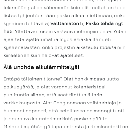
tekemään paljon vähemmän kuin olit luullut, on todo-
listaa tyhjentäessään pakko alkaa miettimään, onko
kyseinen tehtävä a)
Välttämätön
b)
Pakko tehdä nyt
heti
. Yllättävän usein vastaus molempiin on
ei
. Yritän
ajaa tätä ajattelumallia myös asiakkailleni, eli
kyseenalaistan, onko projektin aikataulu
todella
niin
kiireellinen kuin he ovat ajatelleet.
Älä unohda alkulämmittelyä!
Entäpä tällainen tilanne? Olet hankkimassa uutta
polkupyörää, ja olet varannut kalenteristasi
puolituntia siihen, että saat tilattua fillarin
verkkokaupasta. Alat Googlaamaan vaihtoehtoja ja
huomaat nopeasti, että selaillessa on mennyt tunti
ja seuraava kalenterimerkintä puskee päälle.
Meinaat myöhästyä tapaamisesta ja dominoefekti on