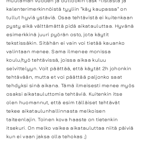
muutaman vuoden ja outlookin task -listasta ja
kalenterimerkinnöistä tyyliin "käy kaupassa" on
tullut hyviä ystäviä. Osaa tehtävistä ei kuitenkaan
pysty eikä välttämättä pidä aikatauluttaa. Hyvänä
esimerkkinä juuri pyörän osto, jota käytit
tekstissäkin. Sitähän ei vain voi tietää kauanko
valintaan menee. Sama ilmenee monissa
koulu/työ tehtävissä, joissa aikaa kuluu
selvittelyyn. Voit päättää, että käytät 2h johonkin
tehtävään, mutta et voi päättää paljonko saat
tehdyksi sinä aikana. Tämä ilmeisesti menee myös
osaksi aikatauluttomia tehtäviä. Kuitenkin itse
olen huomannut, että esim tälläiset tehtävät
tekee aikataulunhallinnasta melkoisen
taiteenlajin. Toinen kova haaste on tietenkin
itsekuri. On melko vaikea aikatauluttaa niitä päiviä
kun ei vaan jaksa olla tehokas ;)