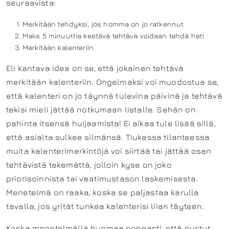
seuraavista:
Merkitään tehdyksi, jos homma on jo ratkennut
Maks 5 minuuttia kestävä tehtävä voidaan tehdä heti
Merkitään kalenteriin
Eli kantava idea on se, että jokainen tehtävä
merkitään kalenteriin. Ongelmaksi voi muodostua se,
että kalenteri on jo täynnä tulevina päivinä ja tehtävä
tekisi mieli jättää notkumaan listalle. Sehän on
pahinta itsensä huijaamista! Ei aikaa tule lisää sillä,
että asialta sulkee silmänsä. Tiukassa tilanteessa
muita kalenterimerkintöjä voi siirtää tai jättää osan
tehtävistä tekemättä, jolloin kyse on joko
priorisoinnista tai vaatimustason laskemisesta.
Menetelmä on raaka, koska se paljastaa karulla
tavalla, jos yrität tunkea kalenterisi liian täyteen.
Koska menetelmällä huomaa nopeasti, että pystyt