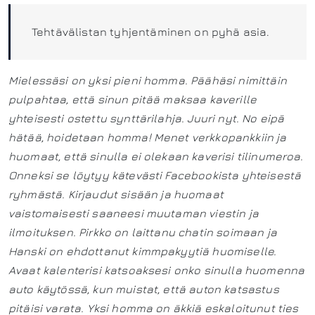
Tehtävälistan tyhjentäminen on pyhä asia.
Mielessäsi on yksi pieni homma. Päähäsi nimittäin
pulpahtaa, että sinun pitää maksaa kaverille
yhteisesti ostettu synttärilahja. Juuri nyt.
No eipä
hätää, hoidetaan homma! Menet verkkopankkiin ja
huomaat, että sinulla ei olekaan kaverisi tilinumeroa.
Onneksi se löytyy kätevästi Facebookista yhteisestä
ryhmästä.
Kirjaudut sisään ja huomaat
vaistomaisesti saaneesi muutaman viestin ja
ilmoituksen. Pirkko on laittanu chatin soimaan ja
Hanski on ehdottanut kimmpakyytiä huomiselle.
Avaat kalenterisi katsoaksesi onko sinulla huomenna
auto käytössä, kun muistat, että auton katsastus
pitäisi varata. Yksi homma on äkkiä eskaloitunut ties