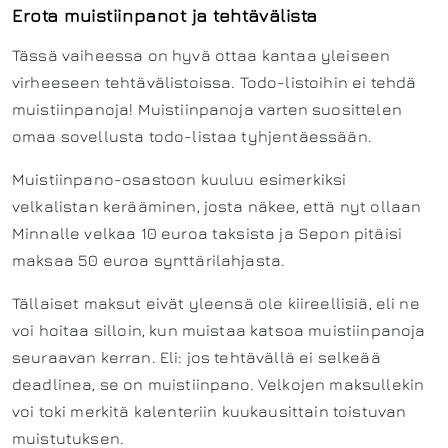
Erota muistiinpanot ja tehtävälista
Tässä vaiheessa on hyvä ottaa kantaa yleiseen
virheeseen tehtävälistoissa. Todo-listoihin ei tehdä
muistiinpanoja! Muistiinpanoja varten suosittelen
omaa sovellusta todo-listaa tyhjentäessään.
Muistiinpano-osastoon kuuluu esimerkiksi
velkalistan kerääminen, josta näkee, että nyt ollaan
Minnalle velkaa 10 euroa taksista ja Sepon pitäisi
maksaa 50 euroa synttärilahjasta.
Tällaiset maksut eivät yleensä ole kiireellisiä, eli ne
voi hoitaa silloin, kun muistaa katsoa muistiinpanoja
seuraavan kerran. Eli: jos tehtävällä ei selkeää
deadlinea, se on muistiinpano. Velkojen maksullekin
voi toki merkitä kalenteriin kuukausittain toistuvan
muistutuksen.