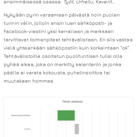
ensimmäisessä osassa:
Työt
,
Urheilu
,
Kaverit
…
Nykyään pyrin varaamaan päivästä noin puolen
tunnin välin, jolloin ensin luen sähköposti- ja
Facebook-viestini yksi kerrallaan ja merkkaan
tarvittavat toimenpiteet tehtävälistaan. En siis vastaa
vielä yhteenkään sähköpostiin kuin korkeintaan “ok”.
Tehtävälistoille osoitetun puolituntisen tulisi olla
pyhää aikaa, joka on merkitty kalenteriin ja jonka
päälle ei varata kokousta, puhelinsoittoa tai
muutakaan hommaa.