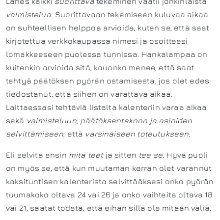
Lähes kaikki
suorittava
tekeminen vaatii jonkinlaista
valmistelua
. Suorittavaan tekemiseen kuluvaa aikaa
on suhteellisen helppoa arvioida, kuten se, että saat
kirjotettua verkkokaupassa nimesi ja osoitteesi
lomakkeeseen puolessa tunnissa. Hankalampaa on
kuitenkin arvioida sitä, kauanko menee, että saat
tehtyä päätöksen pyörän ostamisesta, jos olet edes
tiedostanut, että siihen on varattava aikaa.
Laittaessasi tehtäviä listalta kalenteriin varaa aikaa
sekä
valmisteluun, päätöksentekoon ja asioiden
selvittämiseen
, että
varsinaiseen toteutukseen
.
Eli selvitä ensin
mitä teet
ja sitten
tee se
. Hyvä puoli
on myös se, että kun muutaman kerran olet varannut
kaksituntisen kalenterista selvittääksesi onko pyörän
tuumakoko oltava 24 vai 26 ja onko vaihteita oltava 18
vai 21, saatat todeta, että eihän sillä ole mitään väliä.