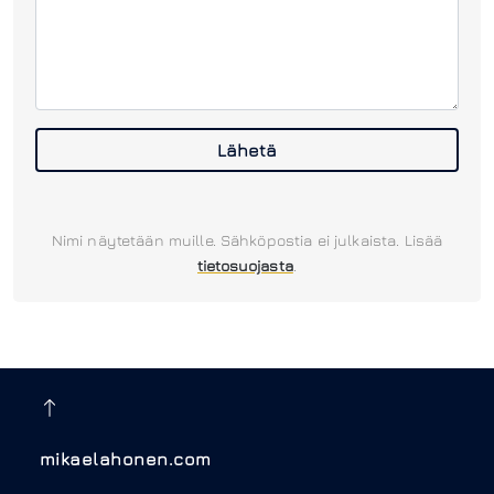
Lähetä
Nimi näytetään muille. Sähköpostia ei julkaista. Lisää
tietosuojasta
.
mikaelahonen.com