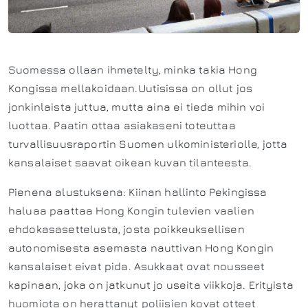
Suomessa ollaan ihmetelty, minka takia Hong
Kongissa mellakoidaan.Uutisissa on ollut jos
jonkinlaista juttua, mutta aina ei tieda mihin voi
luottaa. Paatin ottaa asiakaseni toteuttaa
turvallisuusraportin Suomen ulkoministeriolle, jotta
kansalaiset saavat oikean kuvan tilanteesta.
Pienena alustuksena: Kiinan hallinto Pekingissa
haluaa paattaa Hong Kongin tulevien vaalien
ehdokasasettelusta, josta poikkeuksellisen
autonomisesta asemasta nauttivan Hong Kongin
kansalaiset eivat pida. Asukkaat ovat nousseet
kapinaan, joka on jatkunut jo useita viikkoja. Erityista
huomiota on herattanyt poliisien kovat otteet