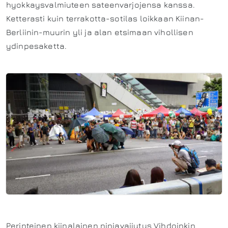
hyokkaysvalmiuteen sateenvarjojensa kanssa.
Ketterasti kuin terrakotta-sotilas loikkaan Kiinan-
Berliinin-muurin yli ja alan etsimaan vihollisen
ydinpesaketta.
Perinteinen kiinalainen ninjavaijytys Vihdoinkin