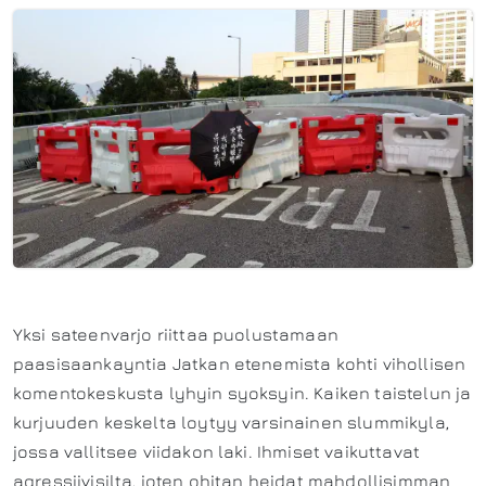
Yksi sateenvarjo riittaa puolustamaan
paasisaankayntia Jatkan etenemista kohti vihollisen
komentokeskusta lyhyin syoksyin. Kaiken taistelun ja
kurjuuden keskelta loytyy varsinainen slummikyla,
jossa vallitsee viidakon laki. Ihmiset vaikuttavat
agressiivisilta, joten ohitan heidat mahdollisimman