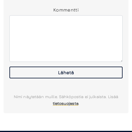
Kommentti
Lähetä
Nimi näytetään muille. Sähköpostia ei julkaista. Lisää
tietosuojasta
.