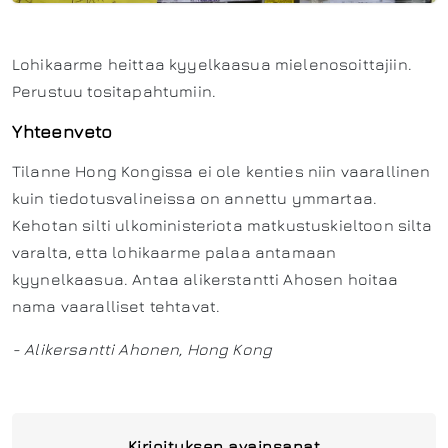
Lohikaarme heittaa kyyelkaasua mielenosoittajiin.
Perustuu tositapahtumiin.
Yhteenveto
Tilanne Hong Kongissa ei ole kenties niin vaarallinen
kuin tiedotusvalineissa on annettu ymmartaa.
Kehotan silti ulkoministeriota matkustuskieltoon silta
varalta, etta lohikaarme palaa antamaan
kyynelkaasua. Antaa alikerstantti Ahosen hoitaa
nama vaaralliset tehtavat.
- Alikersantti Ahonen, Hong Kong
Kirjoituksen avainsanat