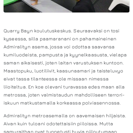
Quarry Bayn koulutuskeskus. Seuraavaksi on tosi
kyseessa, silla paamaranani on pahamaineinen
Admiralityn asema, jossa voi odottaa saavansa
kumiluodeista, pampusta ja kyynelkaasusta, vielapa
saman aikaisesti, joten laitan varustuksen kuntoon.
Maastopuku, luotiliivit, kaasunaamari ja taisteluvyo
eivat tassa tilanteessa ole missaan nimessa
liioiteltua. En koe olevani turavassa edes maan alla
metrossa, joten valmistaudun mahdolliseen terrori-
iskuun matkustamalla korkeassa polviasennossa.
Admiralityn metroasemalla on aavemaisen hiljaista.
Aivan kuin tuloani odotettaisiin piiloissa. Mutta
samuraithan ovat tunnetusti hyvia piiloutumaan.