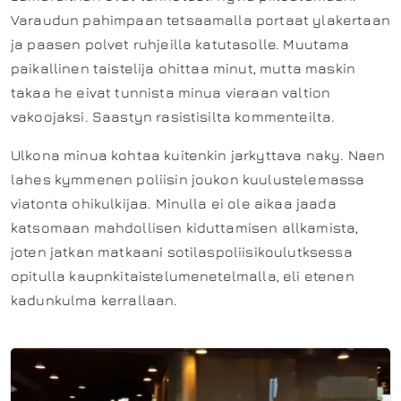
Varaudun pahimpaan tetsaamalla portaat ylakertaan
ja paasen polvet ruhjeilla katutasolle. Muutama
paikallinen taistelija ohittaa minut, mutta maskin
takaa he eivat tunnista minua vieraan valtion
vakoojaksi. Saastyn rasistisilta kommenteilta.
Ulkona minua kohtaa kuitenkin jarkyttava naky. Naen
lahes kymmenen poliisin joukon kuulustelemassa
viatonta ohikulkijaa. Minulla ei ole aikaa jaada
katsomaan mahdollisen kiduttamisen allkamista,
joten jatkan matkaani sotilaspoliisikoulutksessa
opitulla kaupnkitaistelumenetelmalla, eli etenen
kadunkulma kerrallaan.