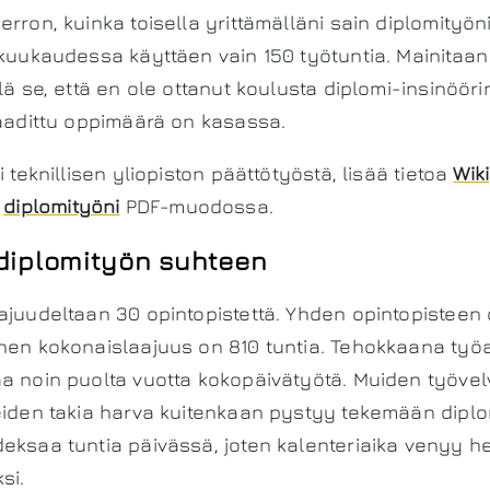
erron, kuinka toisella yrittämälläni sain diplomityön
 kuukaudessa käyttäen vain 150 työtuntia. Mainita
lä se, että en ole ottanut koulusta diplomi-insinöör
vaadittu oppimäärä on kasassa.
i teknillisen yliopiston päättötyöstä, lisää tietoa
Wik
a
diplomityöni
PDF-muodossa.
 diplomityön suhteen
ajuudeltaan 30 opintopistettä. Yhden opintopisteen 
inen kokonaislaajuus on 810 tuntia. Tehokkaana työ
a noin puolta vuotta kokopäivätyötä. Muiden työvelv
teiden takia harva kuitenkaan pystyy tekemään dipl
eksaa tuntia päivässä, joten kalenteriaika venyy he
si.