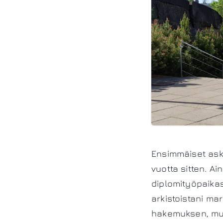
Ensimmäiset aske
vuotta sitten. A
diplomityöpaika
arkistoistani ma
hakemuksen, mutt