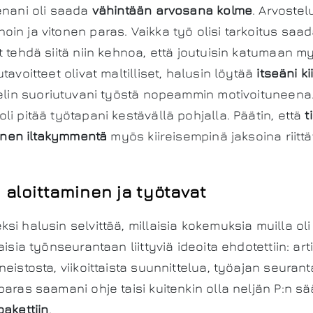
enani oli saada
vähintään arvosana kolme
. Arvostel
in ja vitonen paras. Vaikka työ olisi tarkoitus saa
t tehdä siitä niin kehnoa, että joutuisin katumaan 
tavoitteet olivat maltilliset, halusin löytää
itseäni k
rvelin suoriutuvani työstä nopeammin motivoituneena
li pitää työtapani kestävällä pohjalla. Päätin, että
t
 ennen iltakymmentä
myös kiireisempinä jaksoina riit
 aloittaminen ja työtavat
si halusin selvittää, millaisia kokemuksia muilla ol
aisia työnseurantaan liittyviä ideoita ehdotettiin: art
eistosta, viikoittaista suunnittelua, työajan seuranta
paras saamani ohje taisi kuitenkin olla neljän P:n s
pakettiin
.