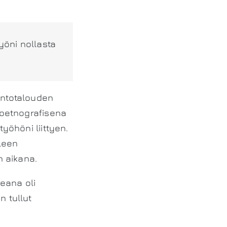
työni nollasta
antotalouden
utoetnografisena
työhöni liittyen.
lleen
n aikana.
eana oli
n tullut