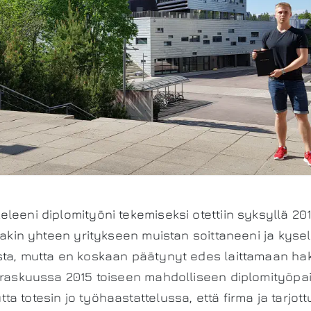
leeni diplomityöni tekemiseksi otettiin syksyllä 2015
inakin yhteen yritykseen muistan soittaneeni ja kysel
sta, mutta en koskaan päätynyt edes laittamaan ha
rraskuussa 2015 toiseen mahdolliseen diplomityöpai
a totesin jo työhaastattelussa, että firma ja tarjot