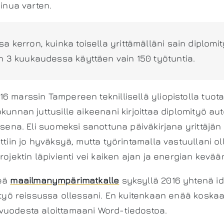
minua varten.
a kerron, kuinka toisella yrittämälläni sain diplomi
in 3 kuukaudessa käyttäen vain 150 työtuntia.
6 marssin Tampereen teknillisellä yliopistolla tuot
ökunnan juttusille aikeenani kirjoittaa diplomityö a
ksena. Eli suomeksi sanottuna päiväkirjana yrittäjän 
ettiin jo hyväksyä, mutta työrintamalla vastuullani o
rojektin läpivienti vei kaiken ajan ja energian kevää
teä
maailmanympärimatkalle
syksyllä 2016 yhtenä id
mityö reissussa ollessani. En kuitenkaan enää koskaa
vuodesta aloittamaani Word-tiedostoa.