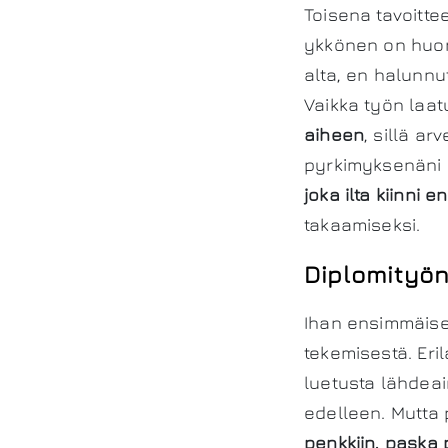
Toisena tavoitte
ykkönen on huono
alta, en halunnu
Vaikka työn laatu
aiheen
, sillä a
pyrkimyksenäni o
joka ilta kiinni
takaamiseksi.
Diplomityön
Ihan ensimmäisek
tekemisestä. Eril
luetusta lähdeain
edelleen. Mutta 
penkkiin, paska 