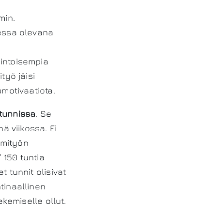
min.
eessa olevana
iintoisempia
työ jäisi
umotivaatiota.
tunnissa
. Se
ä viikossa. Ei
omityön
 150 tuntia
 tunnit olisivat
tinaallinen
ekemiselle ollut.