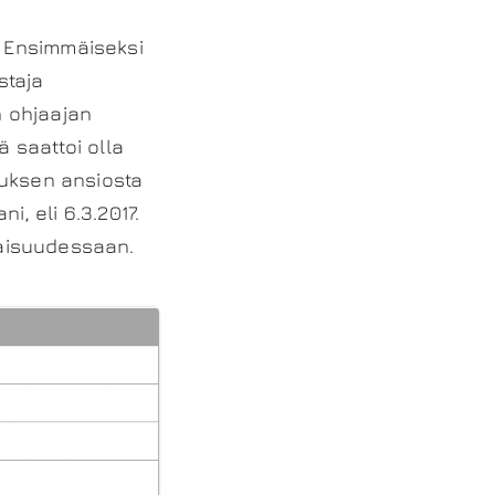
. Ensimmäiseksi
staja
n ohjaajan
ä saattoi olla
auksen ansiosta
, eli 6.3.2017.
aisuudessaan.