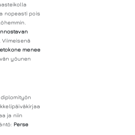
uasteikolla
da nopeasti pois
myöhemmin.
iinnostavan
. Viimeisenä
ietokone menee
tävän yöunen
i diplomityön
ikkelipäiväkirjaa
a ja niin
ääntö:
Perse