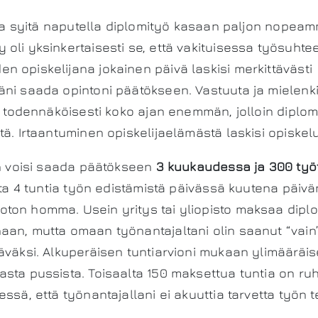
eita syitä naputella diplomityö kasaan paljon nopeam
oli yksinkertaisesti se, että vakituisessa työsuht
 opiskelijana jokainen päivä laskisi merkittävästi
ni saada opintoni päätökseen. Vastuuta ja mielenk
si todennäköisesti koko ajan enemmän, jolloin diplomi
tä. Irtaantuminen opiskelijaelämästä laskisi opiskel
ön voisi saada päätökseen
3 kuukaudessa ja 300 työ
ata 4 tuntia työn edistämistä päivässä kuutena päivän
ton homma. Usein yritys tai yliopisto maksaa dipl
an, mutta omaan työnantajaltani olin saanut “vain”
äväksi. Alkuperäisen tuntiarvioni mukaan ylimääräiset
sta pussista. Toisaalta 150 maksettua tuntia on ruh
ssä, että työnantajallani ei akuuttia tarvetta työn t