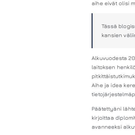
aihe eivät olisi 
Tässä blogiss
kansien väli
Alkuvuodesta 201
laitoksen henkil
pitkittäistutkimu
Aihe ja idea ker
tietojärjestelmäp
Päätettyäni läh
kirjoittaa diplo
avanneeksi alku