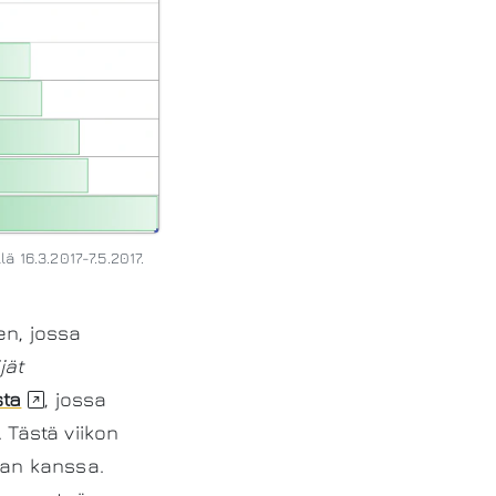
 16.3.2017-7.5.2017.
en, jossa
jät
sta
, jossa
Tästä viikon
jan kanssa.