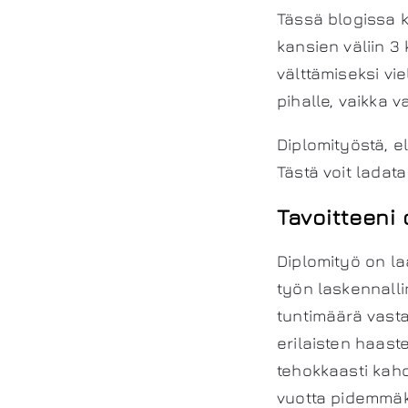
Tässä blogissa k
kansien väliin 3
välttämiseksi vie
pihalle, vaikka 
Diplomityöstä, el
Tästä voit ladat
Tavoitteeni
Diplomityö on la
työn laskennall
tuntimäärä vasta
erilaisten haas
tehokkaasti kahd
vuotta pidemmäk