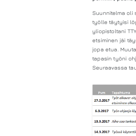
Suunnitelma oli
työlle täytyisi l
yliopistoltani T
etsiminen jäi tä
jopa etua. Muut
tapasin työni ohj
Seuraavassa tau