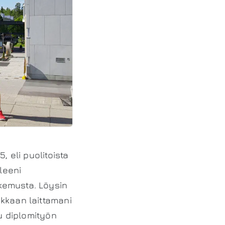
, eli puolitoista
leeni
kemusta. Löysin
kkaan laittamani
tu diplomityön