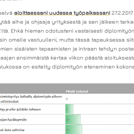
 selvä
aloittaessani uudessa työpaikassani
27.2.2017
öytää aihe ja ohjaaja yrityksestä ja sen jälkeen tarka
TY:ltä. Ehkä hieman odotusteni vastaisesti diplomityö
ysin omalle vastuulleni, mutta tässä tapauksessa siit
amien sisäisten tapaamisten ja intraan tehdyn post
aajan ensimmäistä kertaa viikon päästä aloituksestani
lukossa on esitelty diplomityön eteneminen kokon