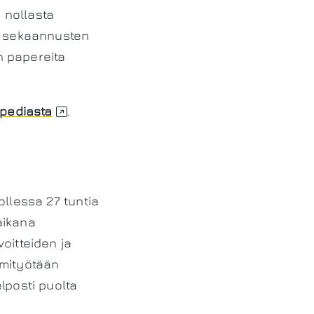
i nollasta
an sekaannusten
in papereita
ipediasta
.
ollessa 27 tuntia
aikana
oitteiden ja
omityötään
lposti puolta