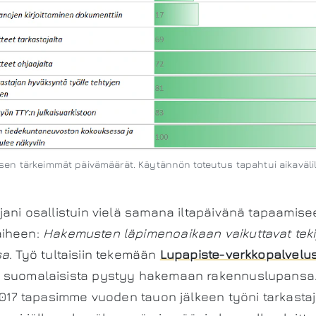
en tärkeimmät päivämäärät. Käytännön toteutus tapahtui aikavälillä
jani osallistuin vielä samana iltapäivänä tapaamise
aiheen:
Hakemusten läpimenoaikaan vaikuttavat teki
sa
. Työ tultaisiin tekemään
Lupapiste-verkkopalvelu
 suomalaisista pystyy hakemaan rakennuslupansa. 
.2017 tapasimme vuoden tauon jälkeen työni tarkasta