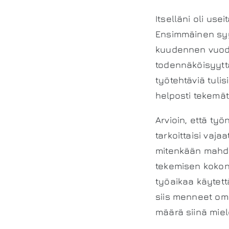
Itselläni oli us
Ensimmäinen syy 
kuudennen vuoden
todennäköisyyttä
työtehtäviä tuli
helposti tekemät
Arvioin, että ty
tarkoittaisi vaja
mitenkään mahdo
tekemisen kokona
työaikaa käytett
siis menneet oma
määrä siinä miele