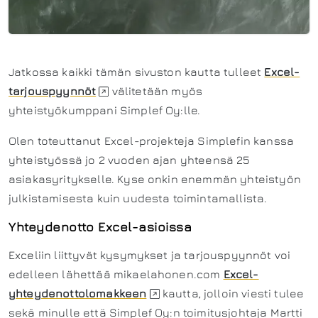
Jatkossa kaikki tämän sivuston kautta tulleet
Excel-
tarjouspyynnöt
välitetään myös
yhteistyökumppani Simplef Oy:lle.
Olen toteuttanut Excel-projekteja Simplefin kanssa
yhteistyössä jo 2 vuoden ajan yhteensä 25
asiakasyritykselle. Kyse onkin enemmän yhteistyön
julkistamisesta kuin uudesta toimintamallista.
Yhteydenotto Excel-asioissa
Exceliin liittyvät kysymykset ja tarjouspyynnöt voi
edelleen lähettää mikaelahonen.com
Excel-
yhteydenottolomakkeen
kautta, jolloin viesti tulee
sekä minulle että Simplef Oy:n toimitusjohtaja Martti