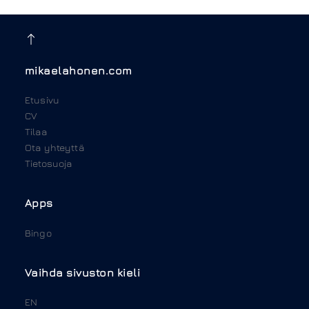
mikaelahonen.com
Etusivu
CV
Tilaa
Ota yhteyttä
Tietosuoja
Apps
Bingo
Vaihda sivuston kieli
EN