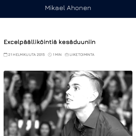
Mikael Ahonen
Excelpäälliköintiä kesäduuniin
21 HELMIKUUTA 2015
1 MIN
LIIKETOIMINTA