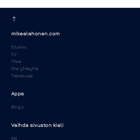
mikaelahonen.com
Etusivu
CV
Tilaa
Ota yhteyttä
Tietosuoja
Apps
Bingo
Vaihda sivuston kieli
EN