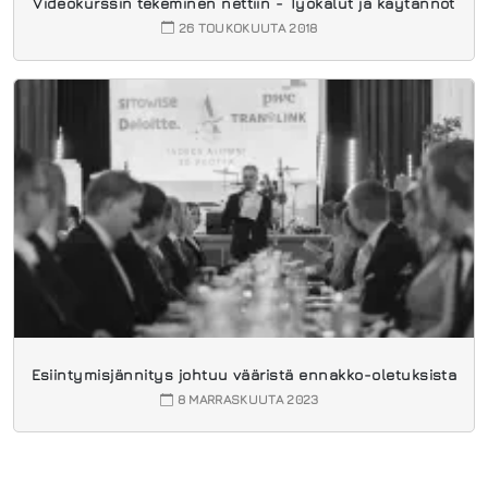
Videokurssin tekeminen nettiin - Työkalut ja käytännöt
26 TOUKOKUUTA 2018
Esiintymisjännitys johtuu vääristä ennakko-oletuksista
8 MARRASKUUTA 2023