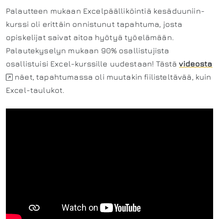
Palautteen mukaan Excelpäälliköintiä kesäduuniin-
kurssi oli erittäin onnistunut tapahtuma, josta
opiskelijat saivat aitoa hyötyä työelämään.
Palautekyselyn mukaan 90% osallistujista
osallistuisi Excel-kurssille uudestaan! Tästä
videosta
näet, tapahtumassa oli muutakin fiilisteltävää, kuin
Excel-taulukot.