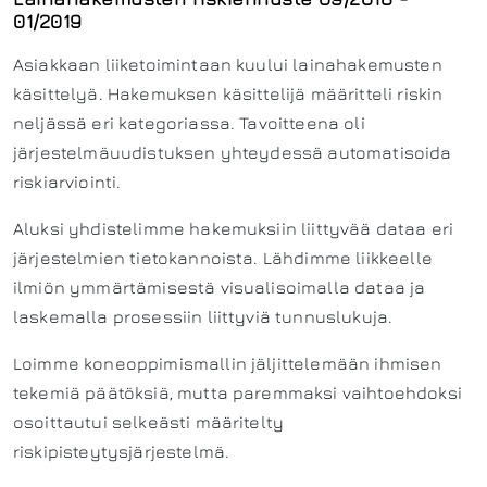
01/2019
Asiakkaan liiketoimintaan kuului lainahakemusten
käsittelyä. Hakemuksen käsittelijä määritteli riskin
neljässä eri kategoriassa. Tavoitteena oli
järjestelmäuudistuksen yhteydessä automatisoida
riskiarviointi.
Aluksi yhdistelimme hakemuksiin liittyvää dataa eri
järjestelmien tietokannoista. Lähdimme liikkeelle
ilmiön ymmärtämisestä visualisoimalla dataa ja
laskemalla prosessiin liittyviä tunnuslukuja.
Loimme koneoppimismallin jäljittelemään ihmisen
tekemiä päätöksiä, mutta paremmaksi vaihtoehdoksi
osoittautui selkeästi määritelty
riskipisteytysjärjestelmä.