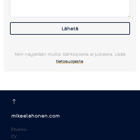
Lähetä
Nimi näytetään muille. Sähköpostia ei julkaista. Lisää
tietosuojasta
.
mikaelahonen.com
Etusivu
CV