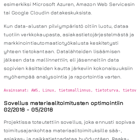
esimerkiksi Microsoft Azuren, Amazon Web Servicesin
tai Google Cloudin datakeskuksista.
Kun data-alustan pilviympäristö oltiin luotu, dataa
tuotiin verkkokaupasta, asiakastietojärjestelmästä ja
markkinointiautomaatiotyökalusta keskitetysti
yhteen tietokantaan. Datalähteiden lisäämisen
jälkeen data
mallinnettiin
, eli jäsenneltiin data
sopivien käsitteiden kautta järkeviin kokonaisuuksiin
myöhempää analysointia ja raportointia varten.
Sovellus materiaalitoimitusten optimointiin
02/2018 - 05/2018
Projektissa toteutettiin sovellus, joka ennusti sopivaa
toimitusajankohtaa materiaalitoimituksille sää-,
asiakas- ja paikkatietoadataa hyödyntäen. Raaka-