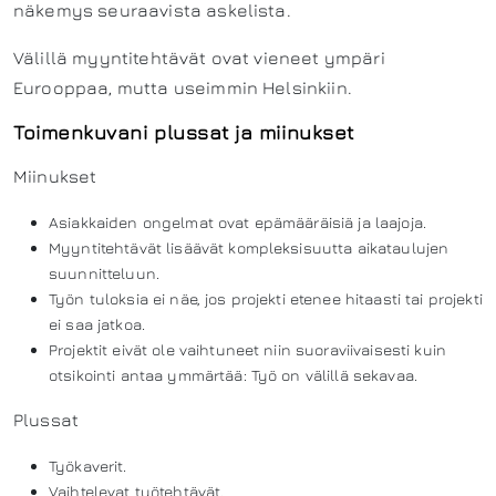
näkemys seuraavista askelista.
Välillä myyntitehtävät ovat vieneet ympäri
Eurooppaa, mutta useimmin Helsinkiin.
Toimenkuvani plussat ja miinukset
Miinukset
Asiakkaiden ongelmat ovat epämääräisiä ja laajoja.
Myyntitehtävät lisäävät kompleksisuutta aikataulujen
suunnitteluun.
Työn tuloksia ei näe, jos projekti etenee hitaasti tai projekti
ei saa jatkoa.
Projektit eivät ole vaihtuneet niin suoraviivaisesti kuin
otsikointi antaa ymmärtää: Työ on välillä sekavaa.
Plussat
Työkaverit.
Vaihtelevat työtehtävät.