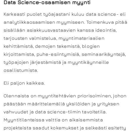
Data Science-osaamisen myynti
Karkeasti puolet työajastani kuluu data science- eli
analytiikkaosaamisen myymiseen. Toimenkuva pitää
sisällään asiakkuusvastaavien kanssa ideointia,
tarjousten valmistelua, myyntimateriaalien
kehittämistä, demojen tekemistä, blogien
kirjoittamista, puhe-esiintymisiä, seminaarikäyntejä,
työpajojen järjestämistä ja myyntikäynneille
osallistumista.
Eli paljon kaikkea.
Olennaista on myyntitehtävien priorisoiminen, johon
päästään määrittelemällä yksilöiden ja yrityksen
vahvuudet ja data science-tiimin tavoitetila.
Myyntitilanteissa valttia on aikaisemmista
projekteista saadut kokemukset ja selkeästi esitetty