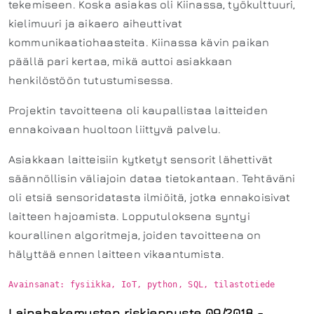
tekemiseen. Koska asiakas oli Kiinassa, työkulttuuri,
kielimuuri ja aikaero aiheuttivat
kommunikaatiohaasteita. Kiinassa kävin paikan
päällä pari kertaa, mikä auttoi asiakkaan
henkilöstöön tutustumisessa.
Projektin tavoitteena oli kaupallistaa laitteiden
ennakoivaan huoltoon liittyvä palvelu.
Asiakkaan laitteisiin kytketyt sensorit lähettivät
säännöllisin väliajoin dataa tietokantaan. Tehtäväni
oli etsiä sensoridatasta ilmiöitä, jotka ennakoisivat
laitteen hajoamista. Lopputuloksena syntyi
kourallinen algoritmeja, joiden tavoitteena on
hälyttää ennen laitteen vikaantumista.
Lainahakemusten riskiennuste 09/2018 -