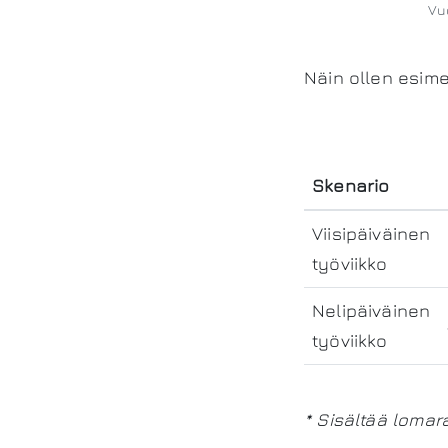
Vuo
Näin ollen esime
Skenario
Viisipäiväinen
työviikko
Nelipäiväinen
työviikko
* Sisältää lomar