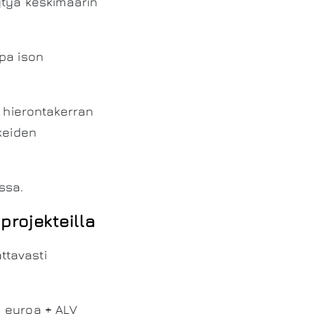
ytyä keskimäärin
pa ison
n hierontakerran
kkeiden
ssa.
rojekteilla
ttavasti
0 euroa + ALV