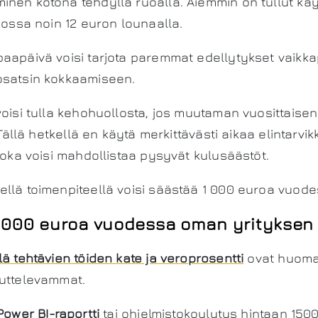
inen kotona tehdyllä ruoalla. Aiemmin on tullut kä
ikossa noin 12 euron lounaalla.
aapäivä voisi tarjota paremmat edellytykset vaikka
osatsin kokkaamiseen.
voisi tulla kehohuollosta, jos muutaman vuosittaise
. Tällä hetkellä en käytä merkittävästi aikaa elintarvi
 joka voisi mahdollistaa pysyvät kulusäästöt.
llä toimenpiteellä voisi säästää 1 000 euroa vuode
3 000 euroa vuodessa oman yrityksen p
lä tehtävien töiden kate ja veroprosentti
ovat huoma
kuttelevammat.
Power BI-raportti
tai ohjelmistokoulutus hintaan 150