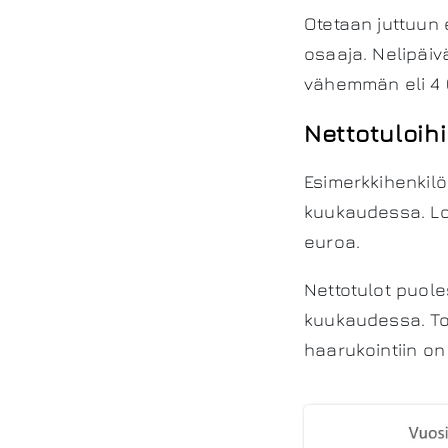
Otetaan juttuun 
osaaja. Nelipäiv
vähemmän eli 4 
Nettotuloih
Esimerkkihenkilö
kuukaudessa. Lom
euroa.
Nettotulot puol
kuukaudessa. Toi
haarukointiin on