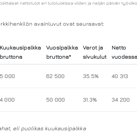
sittaiset nettotulot eri tuloluokissa viiden ja neljän päivän työviiko
rkkihenkilön avainluvut ovat seuraavat:
Kuukausipalkka
Vuosipalkka
Verot ja
Netto
bruttona
bruttona*
sivukulut
vuodessa
5 000
62 500
35.5%
40 313
4 000
50 000
31.3%
34 200
ahat, eli puolikas kuukausipalkka