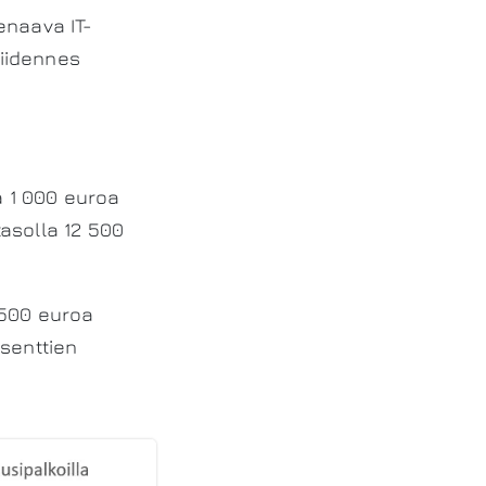
enaava IT-
viidennes
a 1 000 euroa
asolla 12 500
 500 euroa
osenttien