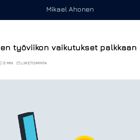
Mikael Ahonen
sen työviikon vaikutukset palkkaan
5 MIN
LIIKETOIMINTA