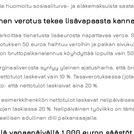
le huomioitu sosiaaliturva- ja eläkemaksuista saat
inen verotus tekee lisävapaasta kann
arkoittaa tienatusta lisäeurosta napattavaa veroa.
tuksen 50 euroa haihtuu veroihin ja palkan sivukul
ron bruttopalkanalennus köyhdyttää lopulta vain 50
ginaaliverosta syntyy yleinen ajatusharha, että br
ettotulot laskevat vain 10 %. Tasaverotuksessa (jot
to- että nettotulot laskisivat aina 20 %.
esimerkkihenkilön nettotulot laskevat nelipäiväise
lojen laskiessa 20 %. Nelipäiväinen työviikko on tä
ellisen edullinen diili palkansaajalle.
llä vapaapäivällä 1 000 euron säästö