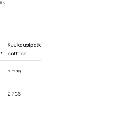
lla.
Kuukausipalkka
*
nettona
3 225
2 736