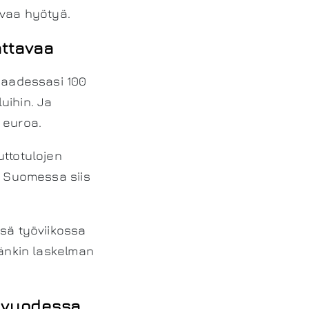
avaa hyötyä.
attavaa
 Saadessasi 100
uihin. Ja
 euroa.
uttotulojen
a Suomessa siis
ssä työviikossa
mänkin laskelman
t vuodessa