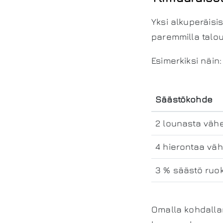
Yksi alkuperäisi
paremmilla talout
Esimerkiksi näin:
Säästökohde
2 lounasta väh
4 hierontaa v
3 % säästö ruo
Omalla kohdallan