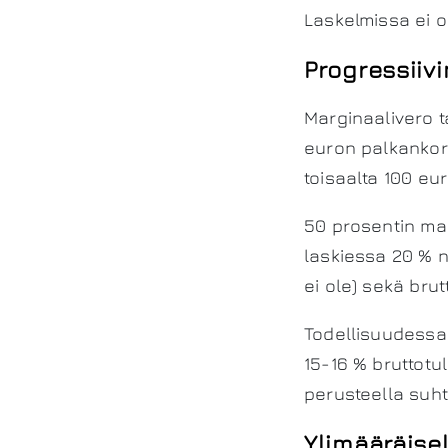
Laskelmissa ei o
Progressiiv
Marginaalivero t
euron palkankoro
toisaalta 100 eu
50 prosentin mar
laskiessa 20 % n
ei ole) sekä brut
Todellisuudessa 
15-16 % bruttotu
perusteella suhte
Ylimääräise