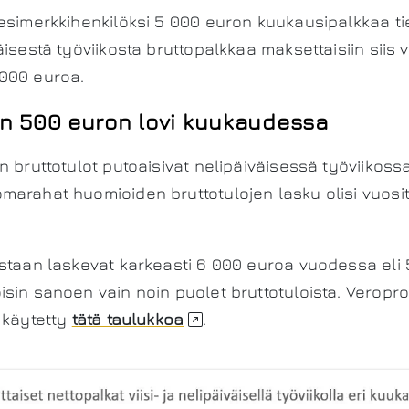
esimerkkihenkilöksi 5 000 euron kuukausipalkkaa ti
äisestä työviikosta bruttopalkkaa maksettaisiin siis 
000 euroa.
in 500 euron lovi kuukaudessa
n bruttotulot putoaisivat nelipäiväisessä työviikoss
arahat huomioiden bruttotulojen lasku olisi vuosit
estaan laskevat karkeasti 6 000 euroa vuodessa eli
sin sanoen vain noin puolet bruttotuloista. Veropr
 käytetty
tätä taulukkoa
.