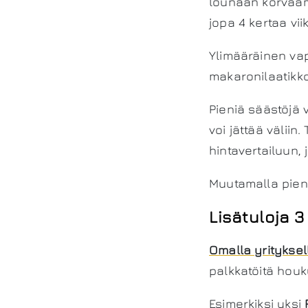
lounaan korvaam
jopa 4 kertaa vi
Ylimääräinen vap
makaronilaatikk
Pieniä säästöjä 
voi jättää väliin
hintavertailuun,
Muutamalla piene
Lisätuloja 
Omalla yrityksel
palkkatöitä hou
Esimerkiksi yksi