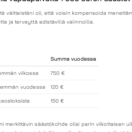
stä väitteistäni oli, että voisin kompensoida menettä
ta ja terveyttä edistävillä valinnoilla.
Summa vuodessa
emmän viikossa
750 €
ähemmän vuodessa
120 €
kaostoksista
150 €
i merkittävin säästökohde olisi parin viikottaisen 