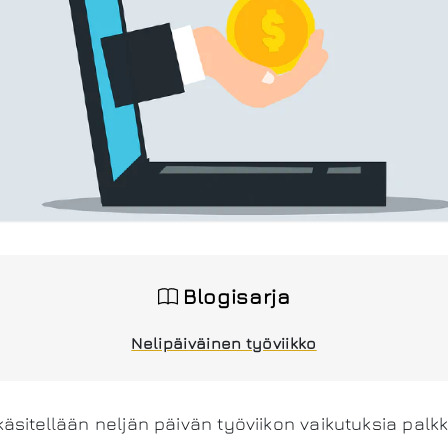
Blogisarja
Nelipäiväinen työviikko
äsitellään neljän päivän työviikon vaikutuksia palk