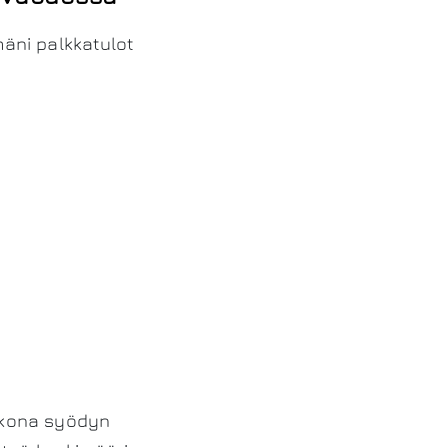
mäni palkkatulot
ulkona syödyn