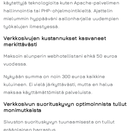
käytettyjä teknologioita kuten Apache-palvelimen
hallinnointia tai PHP-ohjelmointikieltä. Ajattelin
mielummin hyppääväni aallonharjalle uudempien
työkalujen ilmestyessä.
Verkkosivujen kustannukset kasvaneet
merkittävästi
Maksoin alunperin webhotellistani ehkä 50 euroa
vuodessa.
Nykyään summa on noin 300 euroa kaikkine
kuluineen. Ei vielä järkyttävästi, mutta en halua
maksaa käyttämättömistä palveluista.
Verkkosivun suorituskyvyn optimoinnista tullut
monimutkaista
Sivuston suorituskyvyn tuunaamisesta on tullut
eräänlainen harrastus.