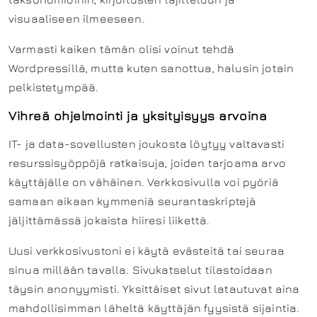
visuaaliseen ilmeeseen.
Varmasti kaiken tämän olisi voinut tehdä
Wordpressillä, mutta kuten sanottua, halusin jotain
pelkistetympää.
Vihreä ohjelmointi ja yksityisyys arvoina
IT- ja data-sovellusten joukosta löytyy valtavasti
resurssisyöppöjä ratkaisuja, joiden tarjoama arvo
käyttäjälle on vähäinen. Verkkosivulla voi pyöriä
samaan aikaan kymmeniä seurantaskriptejä
jäljittämässä jokaista hiiresi liikettä.
Uusi verkkosivustoni ei käytä evästeitä tai seuraa
sinua millään tavalla. Sivukatselut tilastoidaan
täysin anonyymisti. Yksittäiset sivut latautuvat aina
mahdollisimman läheltä käyttäjän fyysistä sijaintia.