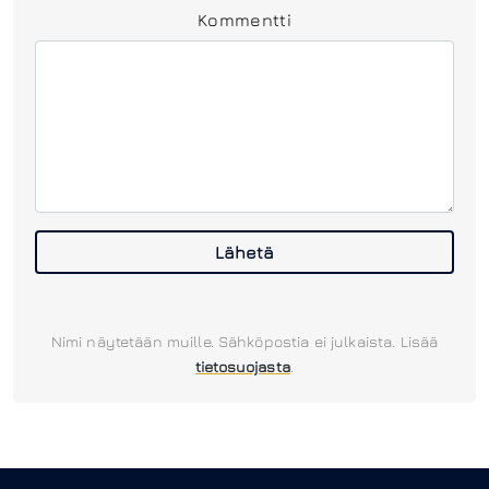
Kommentti
Lähetä
Nimi näytetään muille. Sähköpostia ei julkaista. Lisää
tietosuojasta
.