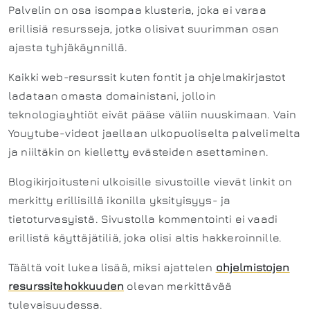
Palvelin on osa isompaa klusteria, joka ei varaa
erillisiä resursseja, jotka olisivat suurimman osan
ajasta tyhjäkäynnillä.
Kaikki web-resurssit kuten fontit ja ohjelmakirjastot
ladataan omasta domainistani, jolloin
teknologiayhtiöt eivät pääse väliin nuuskimaan. Vain
Youytube-videot jaellaan ulkopuoliselta palvelimelta
ja niiltäkin on kielletty evästeiden asettaminen.
Blogikirjoitusteni ulkoisille sivustoille vievät linkit on
merkitty erillisillä ikonilla yksityisyys- ja
tietoturvasyistä. Sivustolla kommentointi ei vaadi
erillistä käyttäjätiliä, joka olisi altis hakkeroinnille.
Täältä voit lukea lisää, miksi ajattelen
ohjelmistojen
resurssitehokkuuden
olevan merkittävää
tulevaisuudessa.