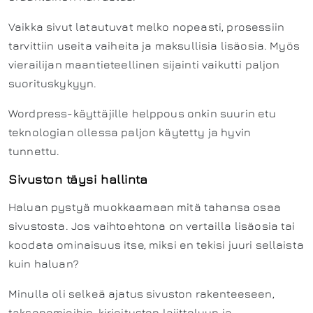
Vaikka sivut latautuvat melko nopeasti, prosessiin
tarvittiin useita vaiheita ja maksullisia lisäosia. Myös
vierailijan maantieteellinen sijainti vaikutti paljon
suorituskykyyn.
Wordpress-käyttäjille helppous onkin suurin etu
teknologian ollessa paljon käytetty ja hyvin
tunnettu.
Sivuston täysi hallinta
Haluan pystyä muokkaamaan mitä tahansa osaa
sivustosta. Jos vaihtoehtona on vertailla lisäosia tai
koodata ominaisuus itse, miksi en tekisi juuri sellaista
kuin haluan?
Minulla oli selkeä ajatus sivuston rakenteeseen,
taksonomioihin, kirjoitusten lajitteluun ja