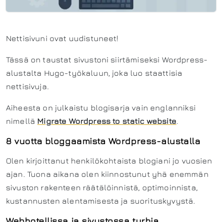
Nettisivuni ovat uudistuneet!
Tässä on taustat sivustoni siirtämiseksi Wordpress-
alustalta Hugo-työkaluun, joka luo staattisia
nettisivuja.
Aiheesta on julkaistu blogisarja vain englanniksi
nimellä
Migrate Wordpress to static website
.
8 vuotta bloggaamista Wordpress-alustalla
Olen kirjoittanut henkilökohtaista blogiani jo vuosien
ajan. Tuona aikana olen kiinnostunut yhä enemmän
sivuston rakenteen räätälöinnistä, optimoinnista,
kustannusten alentamisesta ja suorituskyvystä.
Webhotellissa ja sivustossa turhia