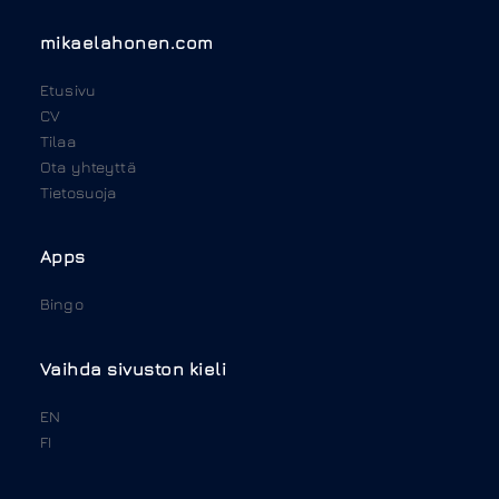
mikaelahonen.com
Etusivu
CV
Tilaa
Ota yhteyttä
Tietosuoja
Apps
Bingo
Vaihda sivuston kieli
EN
FI