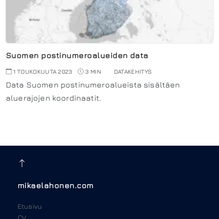
Suomen postinumeroalueiden data
1 TOUKOKUUTA 2023
3 MIN
DATAKEHITYS
Data Suomen postinumeroalueista sisältäen
aluerajojen koordinaatit.
mikaelahonen.com
Etusivu
CV