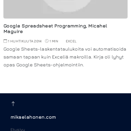
Google Spreadsheet Programming, Micahel
Maguire
1 HUHTIKUUTA 2014
1 MIN
EXCEL
Google Sheets-laskentataulukoita voi automatisoida
samaan tapaan kuin Exceliä makroilla. Kirja oli lyhyt
opas Google Sheets-ohjelmointiin.
mikaelahonen.com
Etusivu