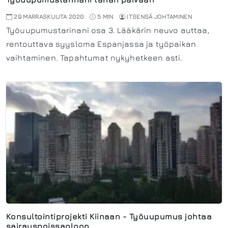
29 MARRASKUUTA 2020
5 MIN
ITSENSÄ JOHTAMINEN
Työuupumustarinani osa 3. Lääkärin neuvo auttaa,
rentouttava syysloma Espanjassa ja työpaikan
vaihtaminen. Tapahtumat nykyhetkeen asti.
Konsultointiprojekti Kiinaan - Työuupumus johtaa
sairauspoissaoloon