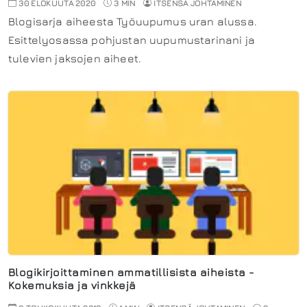
30 ELOKUUTA 2020
3 MIN
ITSENSÄ JOHTAMINEN
Blogisarja aiheesta Työuupumus uran alussa.
Esittelyosassa pohjustan uupumustarinani ja
tulevien jaksojen aiheet.
Blogikirjoittaminen ammatillisista aiheista -
Kokemuksia ja vinkkejä