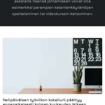
askeleita itsensä johtamiseen voivat olla
esimerkiksi parempien kalenterikäytäntöjen
opetteleminen tai videokurssin katsominen.
Nelipäiväisen työviikon kokeiluni päättyy
ennenaikaisesti kolmen kuukauden jälkeen