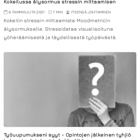
Kokeilussa älysormus stressin mittaamisen
9 TAMMIKUUTA 2021
7 MIN
ITSENSÄ JOHTAMINEN
Kokeilin stressin mittaamista Moodmetricin
älysormuksella. Stressidataa visualisoituna
yöheräämisestä ja täydellisestä työpäivästä.
Työuupumukseni syyt - Opintojen jälkeinen tyhjiö