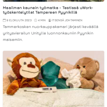
Maailman kaunein työmatka - Testissä uWork-
työskentelytilat Tampereen Pyynikillä
9 ELOKUUTA 2023
4 MIN
ITSENSÄ JOHTAMINEN
Tammerkosken nuorkauppakamari järjesti keväällä
yritysvierailun Unitylle luonnonkauniin Pyynikin
maisemiin.