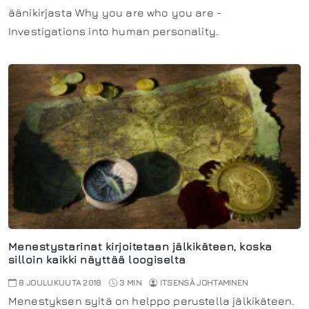
äänikirjasta Why you are who you are -
Investigations into human personality.
Menestystarinat kirjoitetaan jälkikäteen, koska
silloin kaikki näyttää loogiselta
8 JOULUKUUTA 2018
3 MIN
ITSENSÄ JOHTAMINEN
Menestyksen syitä on helppo perustella jälkikäteen.