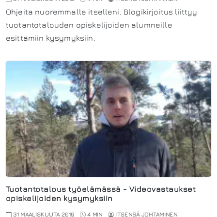
Ohjeita nuoremmalle itselleni. Blogikirjoitus liittyy
tuotantotalouden opiskelijoiden alumneille
esittämiin kysymyksiin.
Tuotantotalous työelämässä - Videovastaukset
opiskelijoiden kysymyksiin
31 MAALISKUUTA 2019
4 MIN
ITSENSÄ JOHTAMINEN