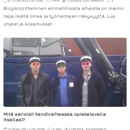
9 TOUKOKUUTA 2019
1 MIN
ITSENSÄ JOHTAMINEN
2
Blogikirjoittaminen ammatillisista aiheista on mainio
tapa lisätä omaa ja työnantajan näkyvyyttä. Lue
ohjeet ja kokemukset.
Mitä sanoisit kandivaiheessa opiskelevalle
itsellesi?
31 MAALISKUUTA 2019
4 MIN
ITSENSÄ JOHTAMINEN