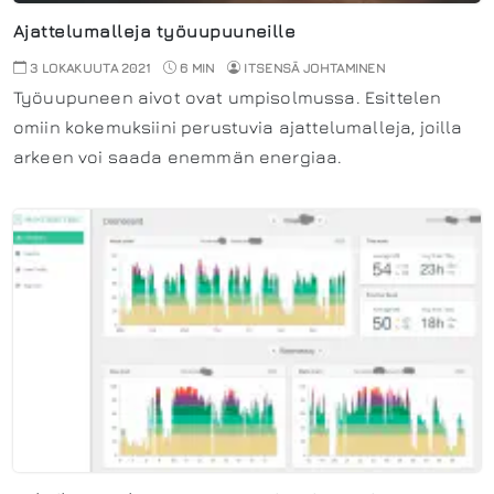
Ajattelumalleja työuupuuneille
3 LOKAKUUTA 2021
6 MIN
ITSENSÄ JOHTAMINEN
Työuupuneen aivot ovat umpisolmussa. Esittelen
omiin kokemuksiini perustuvia ajattelumalleja, joilla
arkeen voi saada enemmän energiaa.