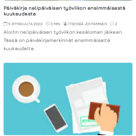
Päiväkirja nelipäiväisen työviikon ensimmäisestä
kuukaudesta
5 SYYSKUUTA 2023
3 MIN
ITSENSÄ JOHTAMINEN
2
Aloitin nelipäiväisen työviikon kesäloman jälkeen.
Tässä on päiväkirjamerkinnät ensimmäiseltä
kuukaudelta.