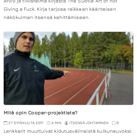
Arvio ja tiivistelmä kirjasta The Subtle Art of not
Giving a Fuck. Kirja tarjoaa raikkaan käänteisen
näkökulman itsensä kehittämiseen.
Mitä opin Cooper-projektista?
27 SYYSKUUTA 2017
4 MIN
ITSENSÄ JOHTAMINEN
6
Lenkkarit muuttuivat kidutusvälineistä kulkuneuvoksi.