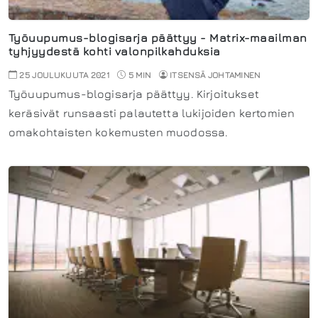
Työuupumus-blogisarja päättyy - Matrix-maailman
tyhjyydestä kohti valonpilkahduksia
25 JOULUKUUTA 2021
5 MIN
ITSENSÄ JOHTAMINEN
Työuupumus-blogisarja päättyy. Kirjoitukset
keräsivät runsaasti palautetta lukijoiden kertomien
omakohtaisten kokemusten muodossa.