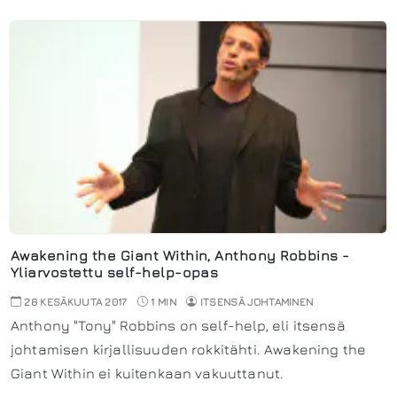
Awakening the Giant Within, Anthony Robbins -
Yliarvostettu self-help-opas
28 KESÄKUUTA 2017
1 MIN
ITSENSÄ JOHTAMINEN
Anthony "Tony" Robbins on self-help, eli itsensä
johtamisen kirjallisuuden rokkitähti. Awakening the
Giant Within ei kuitenkaan vakuuttanut.