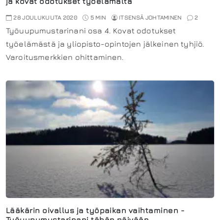
ja kovat odotukset työelämältä
28 JOULUKUUTA 2020
5 MIN
ITSENSÄ JOHTAMINEN
2
Työuupumustarinani osa 4. Kovat odotukset
työelämästä ja yliopisto-opintojen jälkeinen tyhjiö.
Varoitusmerkkien ohittaminen.
Lääkärin oivallus ja työpaikan vaihtaminen -
Työuupumustarinani tähän päivään