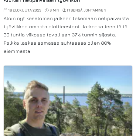
Aloitan nelipäiväisen työviikon
18 ELOKUUTA 2023
3 MIN
ITSENSÄ JOHTAMINEN
Aloin nyt kesäloman jälkeen tekemään nelipäiväistä
työviikkoa omasta aloitteestani. Jatkossa teen töitä
30 tuntia viikossa tavallisen 37½ tunnin sijasta.
Palkka laskee samassa suhteessa ollen 80%
aiemmasta.