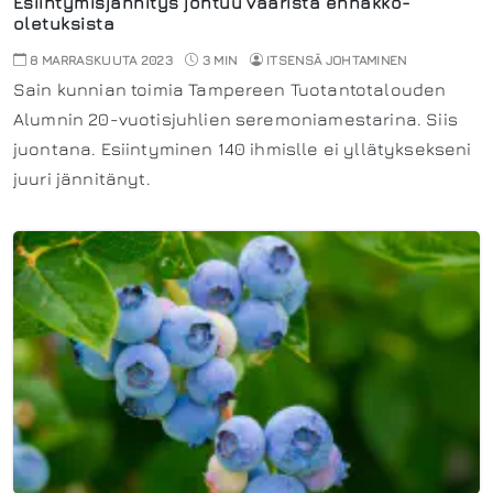
Esiintymisjännitys johtuu vääristä ennakko-
oletuksista
8 MARRASKUUTA 2023
3 MIN
ITSENSÄ JOHTAMINEN
Sain kunnian toimia Tampereen Tuotantotalouden
Alumnin 20-vuotisjuhlien seremoniamestarina. Siis
juontana. Esiintyminen 140 ihmislle ei yllätyksekseni
juuri jännitänyt.