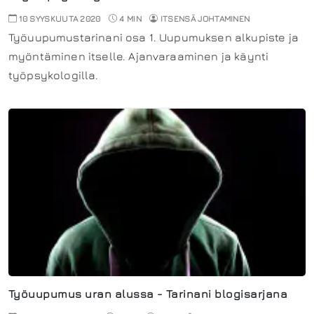
10 SYYSKUUTA 2020
4 MIN
ITSENSÄ JOHTAMINEN
Työuupumustarinani osa 1. Uupumuksen alkupiste ja
myöntäminen itselle. Ajanvaraaminen ja käynti
työpsykologilla.
Työuupumus uran alussa - Tarinani blogisarjana