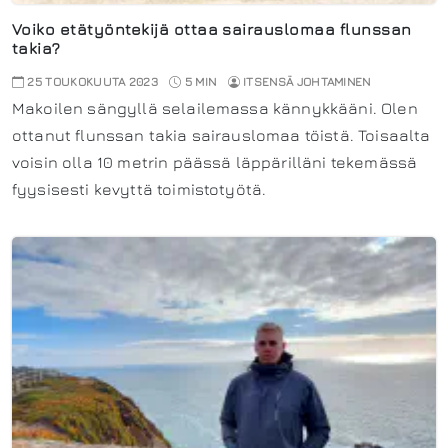
Voiko etätyöntekijä ottaa sairauslomaa flunssan
takia?
25 TOUKOKUUTA 2023
5 MIN
ITSENSÄ JOHTAMINEN
Makoilen sängyllä selailemassa kännykkääni. Olen
ottanut flunssan takia sairauslomaa töistä. Toisaalta
voisin olla 10 metrin päässä läppärilläni tekemässä
fyysisesti kevyttä toimistotyötä.