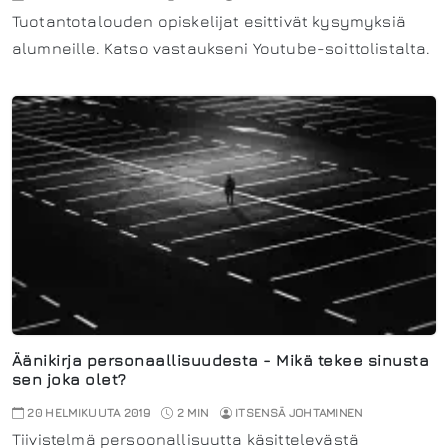
Tuotantotalouden opiskelijat esittivät kysymyksiä
alumneille. Katso vastaukseni Youtube-soittolistalta.
Äänikirja personaallisuudesta - Mikä tekee sinusta
sen joka olet?
20 HELMIKUUTA 2019
2 MIN
ITSENSÄ JOHTAMINEN
Tiivistelmä persoonallisuutta käsittelevästä