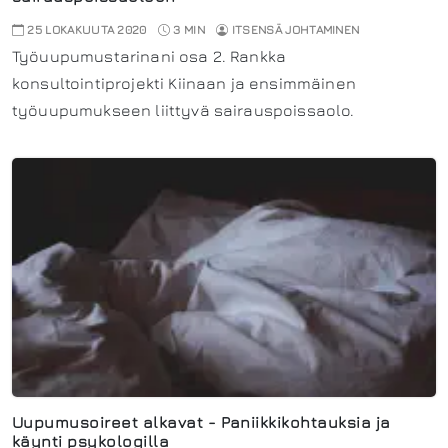
25 LOKAKUUTA 2020
3 MIN
ITSENSÄ JOHTAMINEN
Työuupumustarinani osa 2. Rankka
konsultointiprojekti Kiinaan ja ensimmäinen
työuupumukseen liittyvä sairauspoissaolo.
Uupumusoireet alkavat - Paniikkikohtauksia ja
käynti psykologilla