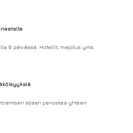
aneetalta
a 9 päivässä. Hotellit, majotus yms.
näköisyyksiä
ottoamisen sijaan panostaa yhteen