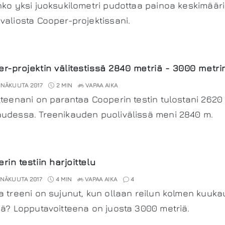
nko yksi juoksukilometri pudottaa painoa keskimäärin
valiosta Cooper-projektissani.
r-projektin välitestissä 2840 metriä - 3000 metri
INÄKUUTA 2017
2 MIN
VAPAA AIKA
tteenani on parantaa Cooperin testin tulostani 2620
udessa. Treenikauden puolivälissä meni 2840 m.
rin testiin harjoittelu
INÄKUUTA 2017
4 MIN
VAPAA AIKA
4
a treeni on sujunut, kun ollaan reilun kolmen kuu
sä? Lopputavoitteena on juosta 3000 metriä.