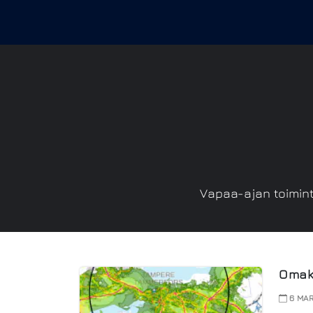
Vapaa-ajan toimint
Omak
6 MAR