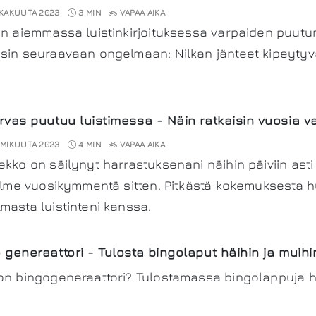
KAKUUTA 2023
3 MIN
VAPAA AIKA
in aiemmassa luistinkirjoituksessa varpaiden puutum
sin seuraavaan ongelmaan: Nilkan jänteet kipeytyvä
rvas puutuu luistimessa - Näin ratkaisin vuosia
MIKUUTA 2023
4 MIN
VAPAA AIKA
ekko on säilynyt harrastuksenani näihin päiviin asti
kolme vuosikymmentä sitten. Pitkästä kokemuksesta h
masta luistinteni kanssa.
 generaattori - Tulosta bingolaput häihin ja muih
on bingogeneraattori? Tulostamassa bingolappuja häih