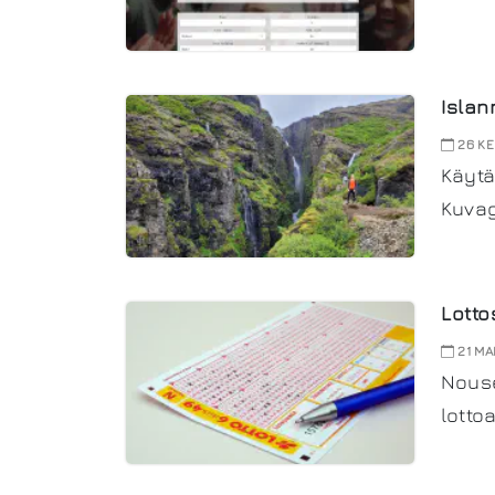
Islan
26 KE
Käytä
Kuvag
Lotto
21 MA
Nouse
lotto