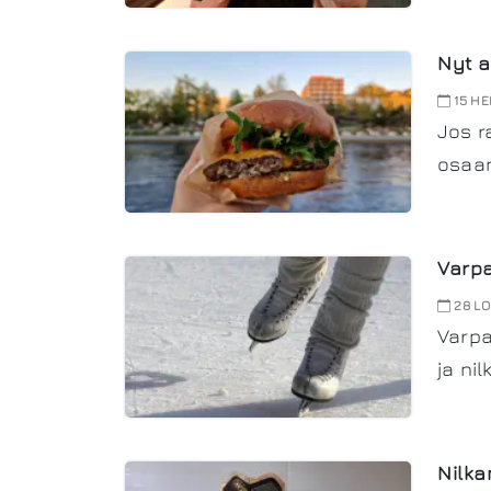
Nyt a
15 HE
Jos r
osaan
Varpa
28 LO
Varpa
ja ni
Nilka