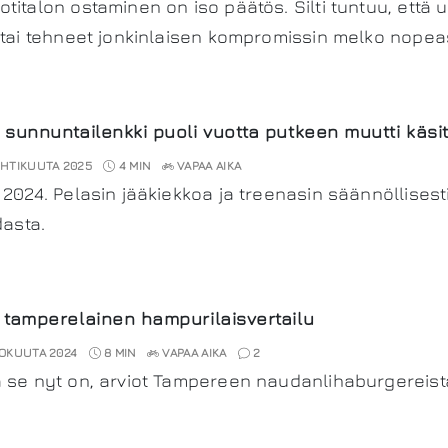
titalon ostaminen on iso päätös. Silti tuntuu, että 
 tai tehneet jonkinlaisen kompromissin melko nopeas
 sunnuntailenkki puoli vuotta putkeen muutti käs
HTIKUUTA 2025
4 MIN
VAPAA AIKA
 2024. Pelasin jääkiekkoa ja treenasin säännöllisesti
dasta.
 tamperelainen hampurilaisvertailu
OKUUTA 2024
8 MIN
VAPAA AIKA
2
 se nyt on, arviot Tampereen naudanlihaburgereista!