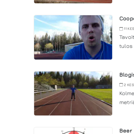
Coope
11 KE
Tavoi
tulos
Blogi
2 KES
Kolme
metri
Beer 