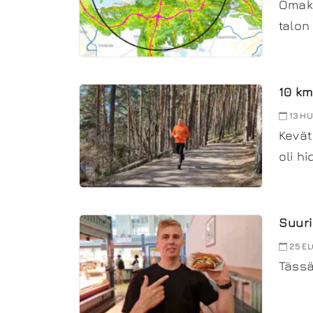
Omako
talon
10 km
13 HU
Kevät
oli hi
Suuri
25 EL
Tässä