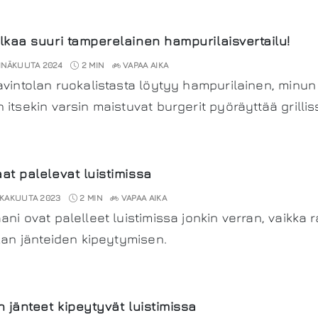
lkaa suuri tamperelainen hampurilaisvertailu!
INÄKUUTA 2024
2 MIN
VAPAA AIKA
avintolan ruokalistasta löytyy hampurilainen, minun 
 itsekin varsin maistuvat burgerit pyöräyttää grillis
at palelevat luistimissa
KAKUUTA 2023
2 MIN
VAPAA AIKA
ani ovat palelleet luistimissa jonkin verran, vaikk
lkan jänteiden kipeytymisen.
n jänteet kipeytyvät luistimissa