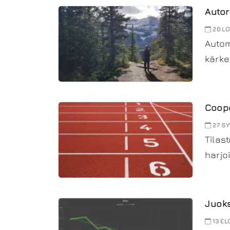
Autor
20 LO
Autom
kärke
Coope
27 SY
Tilas
harjo
Juoks
13 EL