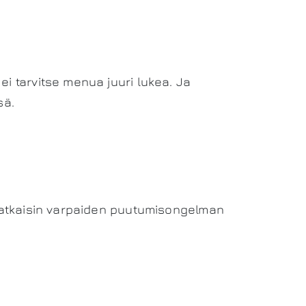
ei tarvitse menua juuri lukea. Ja
sä.
a ratkaisin varpaiden puutumisongelman