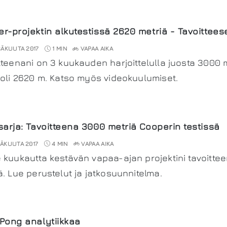
r-projektin alkutestissä 2620 metriä - Tavoittee
SÄKUUTA 2017
1 MIN
VAPAA AIKA
tteenani on 3 kuukauden harjoittelulla juosta 3000 m
 oli 2620 m. Katso myös videokuulumiset.
sarja: Tavoitteena 3000 metriä Cooperin testissä
ÄKUUTA 2017
4 MIN
VAPAA AIKA
 kuukautta kestävän vapaa-ajan projektini tavoitte
ä. Lue perustelut ja jatkosuunnitelma.
Pong analytiikkaa