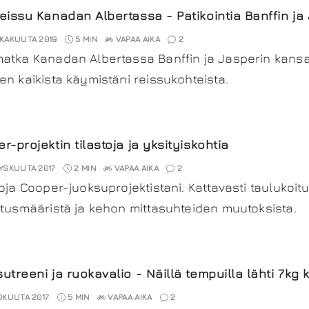
eissu Kanadan Albertassa - Patikointia Banffin ja
KAKUUTA 2019
5 MIN
VAPAA AIKA
2
atka Kanadan Albertassa Banffin ja Jasperin kansa
en kaikista käymistäni reissukohteista.
r-projektin tilastoja ja yksityiskohtia
YSKUUTA 2017
2 MIN
VAPAA AIKA
2
toja Cooper-juoksuprojektistani. Kattavasti taulukoit
itusmääristä ja kehon mittasuhteiden muutoksista.
utreeni ja ruokavalio - Näillä tempuilla lähti 7
OKUUTA 2017
5 MIN
VAPAA AIKA
2