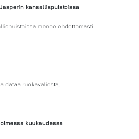
 Jasperin kansallispuistoissa
llispuistoissa menee ehdottomasti
ua dataa ruokavaliosta,
kg kolmessa kuukaudessa