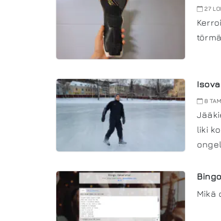
27 LO
Kerro
törmä
Isova
8 TAM
Jääki
liki 
ongel
Bingo
Mikä 