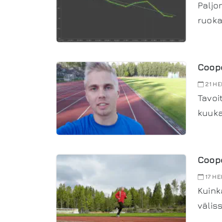
Paljo
ruoka
Coope
21 HE
Tavoi
kuuka
Coope
17 HE
Kuink
välis