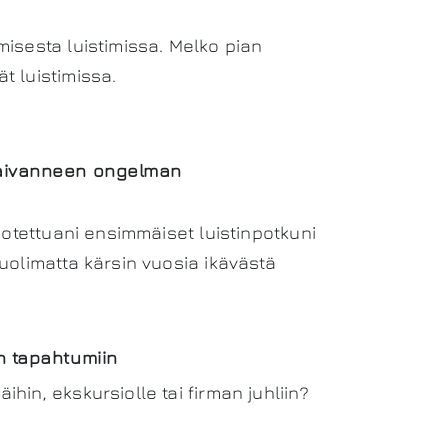
isesta luistimissa. Melko pian
t luistimissa.
 vaivanneen ongelman
 otettuani ensimmäiset luistinpotkuni
uolimatta kärsin vuosia ikävästä
in tapahtumiin
in, ekskursiolle tai firman juhliin?