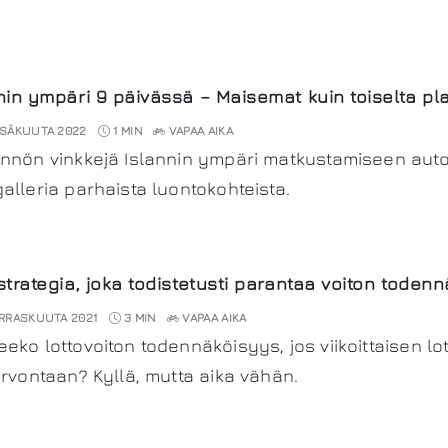
nin ympäri 9 päivässä – Maisemat kuin toiselta pl
SÄKUUTA 2022
1 MIN
VAPAA AIKA
nnön vinkkejä Islannin ympäri matkustamiseen autoll
alleria parhaista luontokohteista.
strategia, joka todistetusti parantaa voiton toden
RRASKUUTA 2021
3 MIN
VAPAA AIKA
eko lottovoiton todennäköisyys, jos viikoittaisen l
arvontaan? Kyllä, mutta aika vähän.