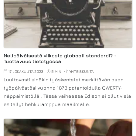
Nelipäiväisestä viikosta globaali standardi? -
Tuottavuus tietotyössä
17 LOKAKUUTA 2023
5 MIN
YHTEISKUNTA
Luultavasti sinäkin työskentelet merkittävän osan
työpäivästäsi vuonna 1878 patentoidulla QWERTY-
näppäimistöllä . Tässä vaiheessa Edison ei ollut vielä
esitellyt hehkulamppua maailmalle.