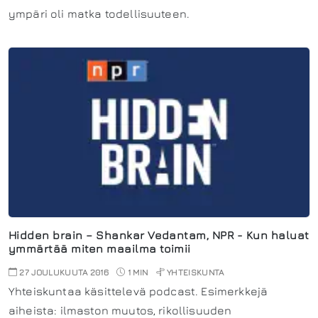
ympäri oli matka todellisuuteen.
Hidden brain – Shankar Vedantam, NPR - Kun haluat
ymmärtää miten maailma toimii
27 JOULUKUUTA 2016
1 MIN
YHTEISKUNTA
Yhteiskuntaa käsittelevä podcast. Esimerkkejä
aiheista: ilmaston muutos, rikollisuuden