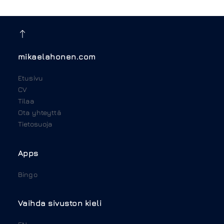
mikaelahonen.com
Etusivu
CV
Tilaa
Ota yhteyttä
Tietosuoja
Apps
Bingo
Vaihda sivuston kieli