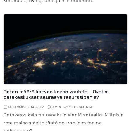
Kolumbus, Livingstone ja niin edelleen.
Datan määrä kasvaa kovaa vauhtia - Ovatko
datakeskukset seuraava resurssipahis?
14 TAMMIKUUTA 2022
3 MIN
YHTEISKUNTA
Datakeskuksia nousee kuin sieniä sateella. Millaisia
resurssihaasteita tästä seuraa ja miten ne
ratkaistaan?