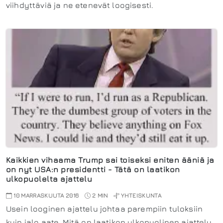
viihdyttäviä ja ne etenevät loogisesti.
Kaikkien vihaama Trump sai toiseksi eniten ääniä ja
on nyt USA:n presidentti - Tätä on laatikon
ulkopuolelta ajattelu
10 MARRASKUUTA 2016
2 MIN
YHTEISKUNTA
Usein looginen ajattelu johtaa parempiin tuloksiin
kuin jalo aate. Mitä on laatikon ulkopuolinen ajattelu