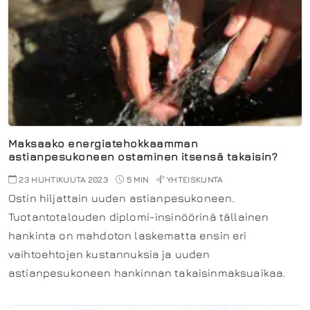
Maksaako energiatehokkaamman
astianpesukoneen ostaminen itsensä takaisin?
23 HUHTIKUUTA 2023
5 MIN
YHTEISKUNTA
Ostin hiljattain uuden astianpesukoneen.
Tuotantotalouden diplomi-insinöörinä tällainen
hankinta on mahdoton laskematta ensin eri
vaihtoehtojen kustannuksia ja uuden
astianpesukoneen hankinnan takaisinmaksuaikaa.