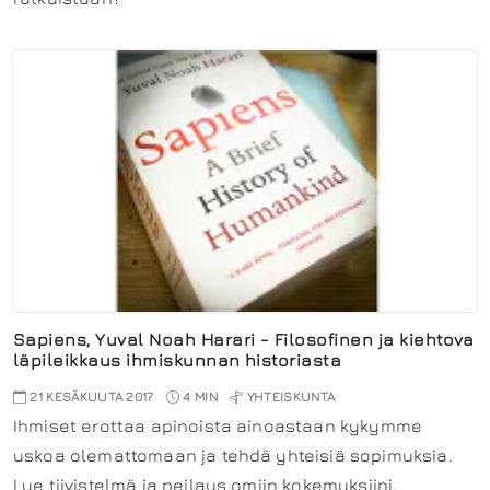
Sapiens, Yuval Noah Harari - Filosofinen ja kiehtova
läpileikkaus ihmiskunnan historiasta
21 KESÄKUUTA 2017
4 MIN
YHTEISKUNTA
Ihmiset erottaa apinoista ainoastaan kykymme
uskoa olemattomaan ja tehdä yhteisiä sopimuksia.
Lue tiivistelmä ja peilaus omiin kokemuksiini.