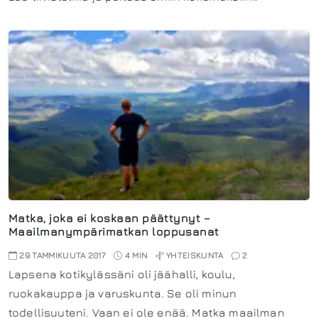
Matka, joka ei koskaan päättynyt –
Maailmanympärimatkan loppusanat
29 TAMMIKUUTA 2017
4 MIN
YHTEISKUNTA
2
Lapsena kotikylässäni oli jäähalli, koulu,
ruokakauppa ja varuskunta. Se oli minun
todellisuuteni. Vaan ei ole enää. Matka maailman