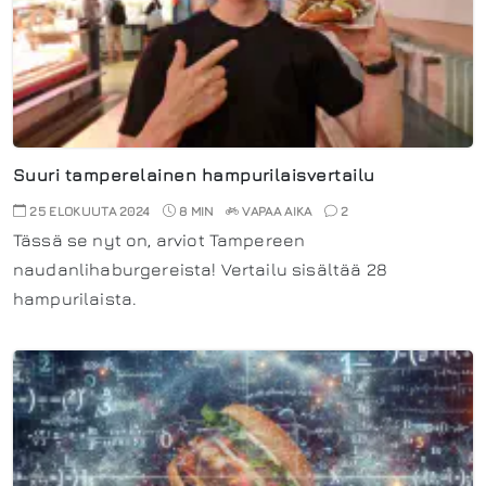
Suuri tamperelainen hampurilaisvertailu
25 ELOKUUTA 2024
8 MIN
VAPAA AIKA
2
Tässä se nyt on, arviot Tampereen
naudanlihaburgereista! Vertailu sisältää 28
hampurilaista.