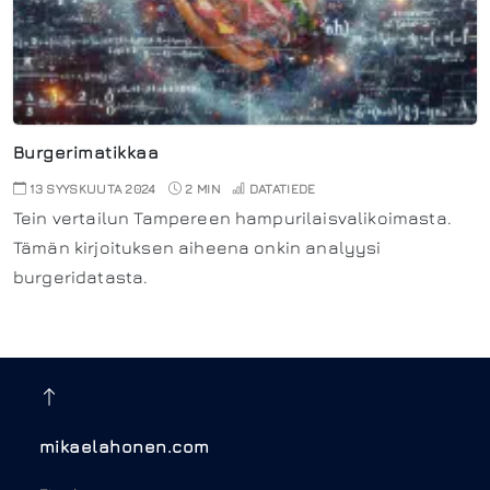
Burgerimatikkaa
13 SYYSKUUTA 2024
2 MIN
DATATIEDE
Tein vertailun Tampereen hampurilaisvalikoimasta.
Tämän kirjoituksen aiheena onkin analyysi
burgeridatasta.
mikaelahonen.com